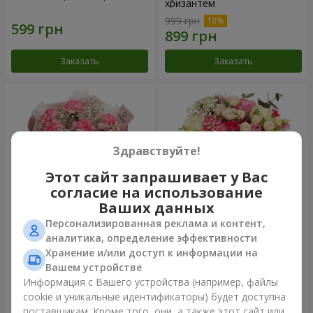
хризантем
999 грн
Заказать
Заказать
Здравствуйте!
Этот сайт запрашивает у Вас
согласие на использование
Ваших данных
Персонализированная реклама и контент,
Букет "Королева
Цветы в коробке
аналитика, определение эффективности
Карибского моря"
"Помпадур"
Хранение и/или доступ к информации на
1 374 грн
2 199 грн
Вашем устройстве
Информация с Вашего устройства (например, файлы
cookie и уникальные идентификаторы) будет доступна
Заказать
Заказать
поставщикам. Кроме того, они, а также этот сайт или