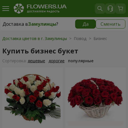
Доставка в
Замулинцы
?
Да
Сменить
Доставка в
Замулинцы
|
бесплатно
Доставка цветов в г. Замулинцы
> Повод > Бизнес
Купить бизнес букет
Cортировка:
дешевые
дорогие
популярные