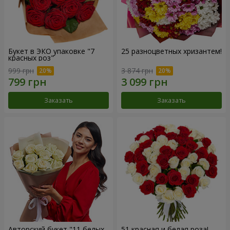
Букет в ЭКО упаковке "7
25 разноцветных хризантем!
красных роз"
999 грн
3 874 грн
Заказать
Заказать
Авторский букет "11 белых
51 красная и белая роза!