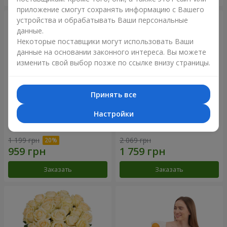
приложение смогут сохранять информацию с Вашего
устройства и обрабатывать Ваши персональные
данные.
Некоторые поставщики могут использовать Ваши
данные на основании законного интереса. Вы можете
изменить свой выбор позже по ссылке внизу страницы.
Принять все
Настройки
Букет "Времена года"
Букет из 21 кремовой розы
1 199 грн
2 069 грн
Заказать
Заказать