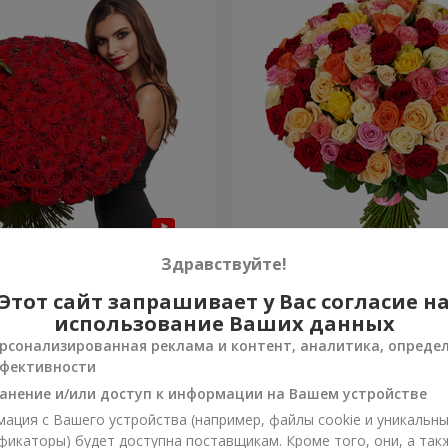
я роза
101 разноцветная роза
Здравствуйте!
Этот сайт запрашивает у Вас согласие н
8 614 грн
Заказать
использование Ваших данных
рсонализированная реклама и контент, аналитика, опреде
фективности
анение и/или доступ к информации на Вашем устройстве
ация с Вашего устройства (например, файлы cookie и уникальн
фикаторы) будет доступна поставщикам. Кроме того, они, а так