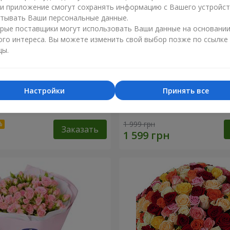
ли приложение смогут сохранять информацию с Вашего устройст
тывать Ваши персональные данные.
рые поставщики могут использовать Ваши данные на основани
ого интереса. Вы можете изменить свой выбор позже по ссылке
цы.
Настройки
Принять все
 наилучшими
Корзина "Ангелочек"
и!"
1 999 грн
Заказать