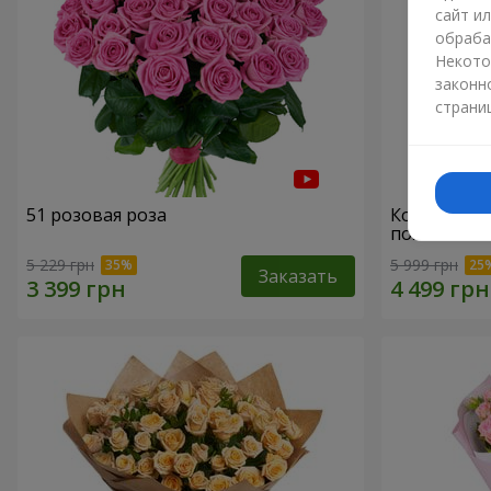
сайт и
обраба
Некото
законн
страни
51 розовая роза
Корзина "С
пожеланиям
5 229 грн
5 999 грн
Заказать