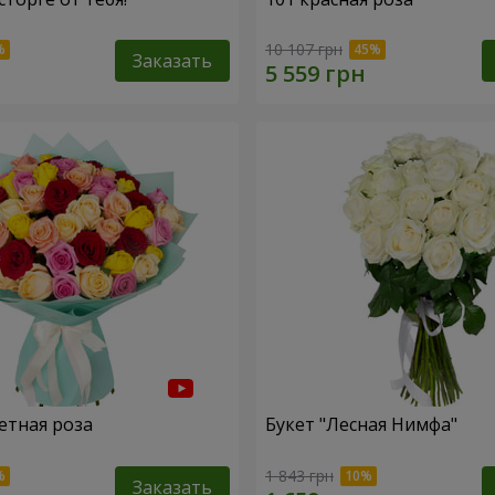
10 107 грн
Заказать
етная роза
Букет "Лесная Нимфа"
1 843 грн
Заказать