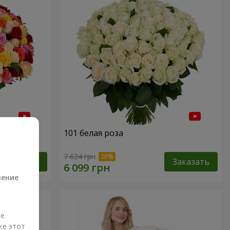
101 белая роза
а
7 624 грн
Заказать
Заказать
ление
ые
же этот