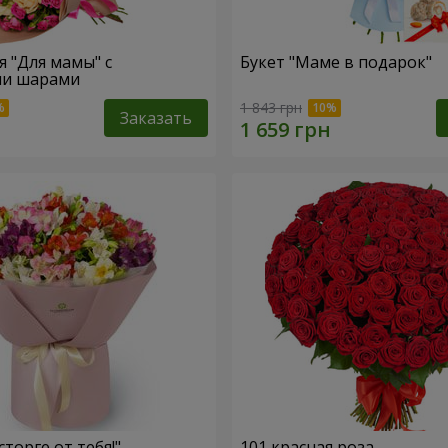
" с
Букет "Маме в подарок"
и шарами
1 843 грн
Заказать
сторге от тебя!"
101 красная роза