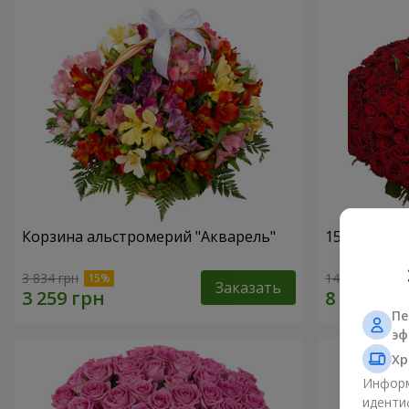
Корзина альстромерий "Акварель"
151 красна
3 834 грн
14 835 грн
Заказать
Пе
эф
Хр
Информ
иденти