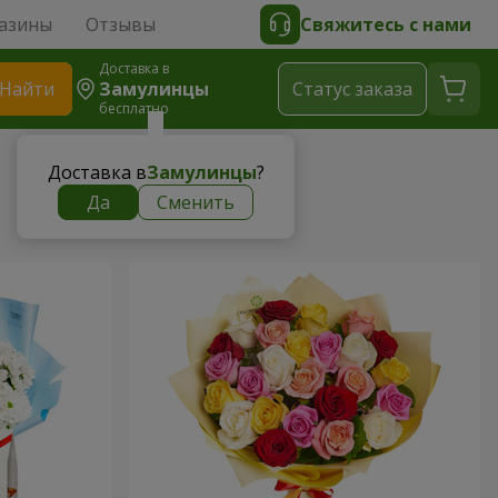
азины
Отзывы
Свяжитесь с нами
Доставка в
Найти
Замулинцы
Cтатус заказа
бесплатно
Доставка в
Замулинцы
?
Да
Сменить