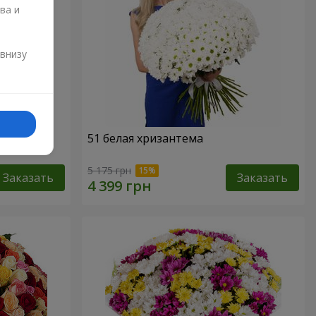
ва и
и
 внизу
51 белая хризантема
5 175 грн
Заказать
Заказать