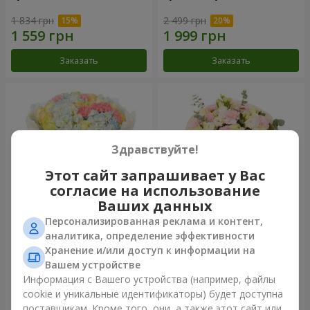
1 834 грн
2 499 грн
Заказать
Заказать
Здравствуйте!
Этот сайт запрашивает у Вас
согласие на использование
Ваших данных
Персонализированная реклама и контент,
Букет "Небесная лазурь"
Букет "Secret"
аналитика, определение эффективности
Хранение и/или доступ к информации на
5 075 грн
2 554 грн
Вашем устройстве
Информация с Вашего устройства (например, файлы
cookie и уникальные идентификаторы) будет доступна
Заказать
Заказать
поставщикам. Кроме того, они, а также этот сайт или