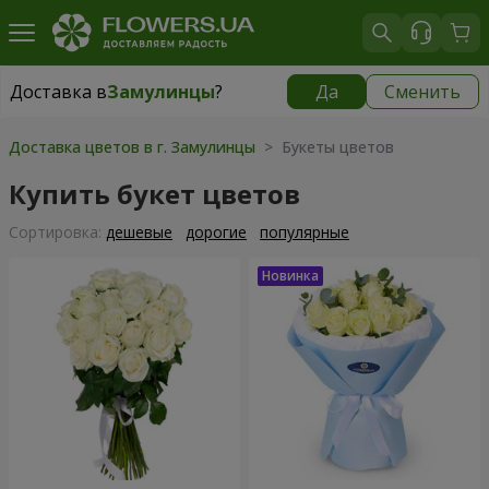
Доставка в
Замулинцы
?
Да
Сменить
Доставка в
Замулинцы
|
бесплатно
Доставка цветов в г. Замулинцы
> Букеты цветов
Купить букет цветов
Cортировка:
дешевые
дорогие
популярные