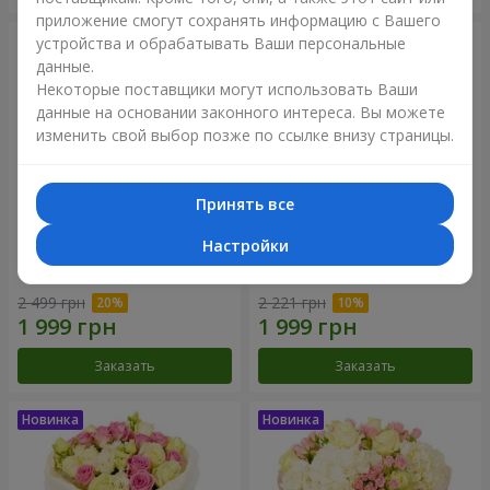
приложение смогут сохранять информацию с Вашего
устройства и обрабатывать Ваши персональные
данные.
Некоторые поставщики могут использовать Ваши
данные на основании законного интереса. Вы можете
изменить свой выбор позже по ссылке внизу страницы.
Принять все
Настройки
Букет "Дуэт гармонии"
Букет "My Lady"
2 499 грн
2 221 грн
Заказать
Заказать