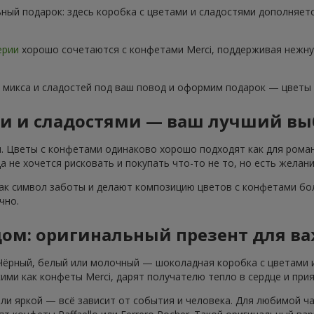
ный подарок: здесь коробка с цветами и сладостями дополняет
ерии
хорошо сочетаются с конфетами Merci, поддерживая нежну
 микса и сладостей под ваш повод и оформим подарок — цветы
ми и сладостями — ваш лучший вы
. Цветы с конфетами одинаково хорошо подходят как для роман
 не хочется рисковать и покупать что-то не то, но есть желани
ак символ заботы и делают композицию цветов с конфетами бол
чно.
дом: оригинальный презент для в
 Чёрный, белый или молочный — шоколадная коробка с цветами 
ими как конфеты Merci, дарят получателю тепло в сердце и при
ли яркой — всё зависит от события и человека. Для любимой ч