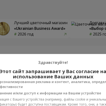
Лучший цветочный магазин
Доставка
«Ukrainian Business Award»
«Выбор 
2026 год
2025 г
Фотогалерея
Здравствуйте!
Этот сайт запрашивает у Вас согласие н
использование Ваших данных
рсонализированная реклама и контент, аналитика, опреде
фективности
анение и/или доступ к информации на Вашем устройстве
ация с Вашего устройства (например, файлы cookie и уникальн
фикаторы) будет доступна поставщикам. Кроме того, они, а так