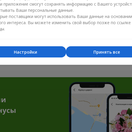
ли приложение смогут сохранять информацию с Вашего устройст
тывать Ваши персональные данные.
рые поставщики могут использовать Ваши данные на основани
ого интереса. Вы можете изменить свой выбор позже по ссылке
цы.
Все фото доставок
Настройки
Принять все
Заказать этот товар
ии
нусы