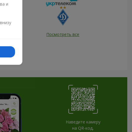
ва и
и
 внизу
Посмотреть все
Наведите камеру
на QR-код,