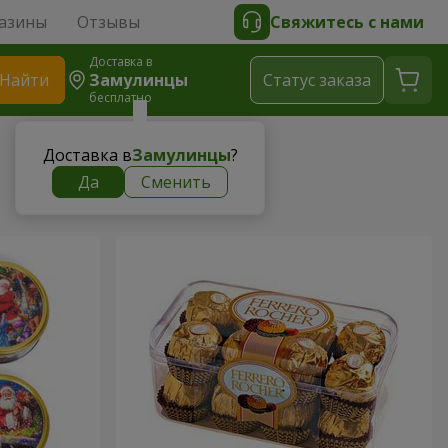
азины
Отзывы
Свяжитесь с нами
Доставка в
Найти
Замулинцы
Cтатус заказа
бесплатно
Доставка в
Замулинцы
?
Да
Сменить