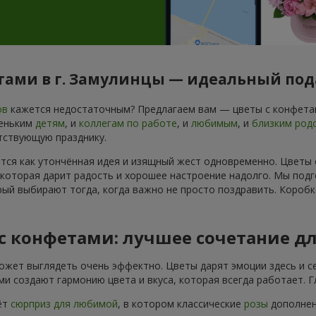
етами в г. Замулинцы — идеальный под
ов
кажется недостаточным? Предлагаем вам — цветы с конфетам
леньким
детям
, и
коллегам по работе
, и
любимым
, и
близким род
тствующую празднику.
ется как утончённая идея и изящный жест одновременно. Цветы
 которая дарит радость и хорошее настроение надолго. Мы подг
ый выбирают тогда, когда важно не просто поздравить. Коробк
 с конфетами: лучшее сочетание д
ожет выглядеть очень эффектно. Цветы дарят эмоции здесь и се
и создают гармонию цвета и вкуса, которая всегда работает. 
ёт
сюрприз для любимой
, в котором классические
розы
дополнены