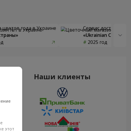
 цветов года в Украине
Сервис доставки цв
страны»
«Ukrainian Choice»
од
2025 год
Наши клиенты
а
ление
ые
же этот