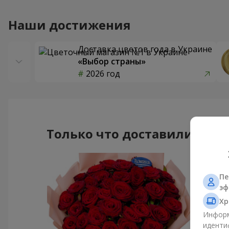
Наши достижения
Доставка цветов года в Украине
«Выбор страны»
2026 год
Только что доставили
Пе
эф
Хр
Информ
иденти