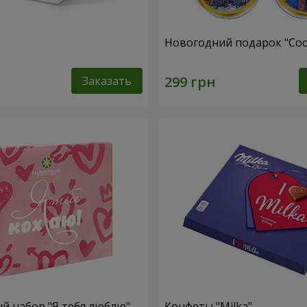
Новогодний подарок "Coo
Заказать
 набор "Я тебя люблю"
Конфеты "Milka"