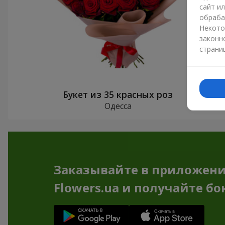
сайт и
обраба
Некото
законн
страни
Букет из 35 красных роз
Одесса
Заказывайте в приложен
Flowers.ua и получайте бо