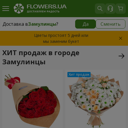
Доставка в
Замулинцы
?
Да
Сменить
Доставка в
Замулинцы
|
бесплатно
Цветы простоят 5 дней или
мы заменим букет
ХИТ продаж в городе
Замулинцы