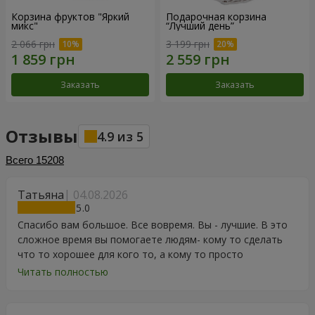
Корзина фруктов "Яркий
Подарочная корзина
микс"
“Лучший день”
2 066 грн
3 199 грн
Заказать
Заказать
Отзывы
4.9
из
5
Всего
15208
Татьяна
04.08.2026
5
Спасибо вам большое. Все вовремя. Вы - лучшие. В это
сложное время вы помогаете людям- кому то сделать
что то хорошее для кого то, а кому то просто
порадоваться цветам, подарку, тортику, поздравлению.
Читать полностью
Особенно, если человек сам себе не может купить даже
в свой День Рождения. Спасибо