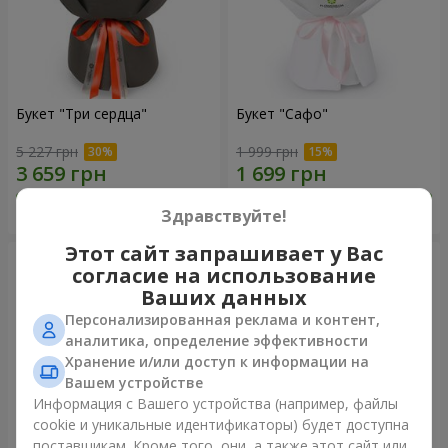
Букет "Три сердца"
Букет "Сафо"
5 227 грн
1 999 грн
Заказать
Заказать
Здравствуйте!
Этот сайт запрашивает у Вас
согласие на использование
Ваших данных
Персонализированная реклама и контент,
аналитика, определение эффективности
Хранение и/или доступ к информации на
Вашем устройстве
Информация с Вашего устройства (например, файлы
cookie и уникальные идентификаторы) будет доступна
поставщикам. Кроме того, они, а также этот сайт или