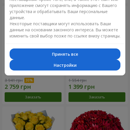
приложение смогут сохранять информацию с Вашего
устройства и обрабатывать Ваши персональные
данные.
Некоторые поставщики могут использовать Ваши
данные на основании законного интереса. Вы можете
изменить свой выбор позже по ссылке внизу страницы.
Принять все
Настройки
Букет "Крещатик"
Букет "Мы и лето"
3 941 грн
1 554 грн
Заказать
Заказать