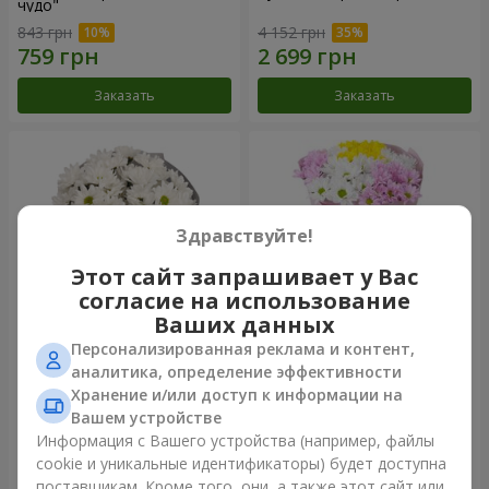
чудо"
843 грн
4 152 грн
Заказать
Заказать
Здравствуйте!
Этот сайт запрашивает у Вас
согласие на использование
Ваших данных
Персонализированная реклама и контент,
Букет "Киото" из 5 белых
Букет "Времена года"
аналитика, определение эффективности
хризантем
Хранение и/или доступ к информации на
1 066 грн
1 199 грн
Вашем устройстве
Информация с Вашего устройства (например, файлы
cookie и уникальные идентификаторы) будет доступна
Заказать
Заказать
поставщикам. Кроме того, они, а также этот сайт или