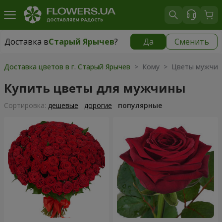
Доставка в
Старый Ярычев
?
Да
Сменить
Доставка в
Старый Ярычев
|
бесплатно
Доставка цветов в г. Старый Ярычев
> Кому > Цветы мужчин
Купить цветы для мужчины
Cортировка:
дешевые
дорогие
популярные