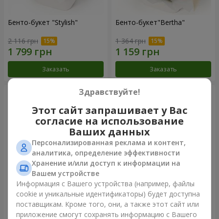
Бенто-букет "Stylish"
Бенто-букет"Bertha"
2 116 грн
1 364 грн
Заказать
Заказать
Здравствуйте!
Этот сайт запрашивает у Вас
согласие на использование
Ваших данных
Персонализированная реклама и контент,
аналитика, определение эффективности
Хранение и/или доступ к информации на
Вашем устройстве
Информация с Вашего устройства (например, файлы
Букет "Kamaliya"
Букет "Moon Dance"
cookie и уникальные идентификаторы) будет доступна
поставщикам. Кроме того, они, а также этот сайт или
3 199 грн
2 513 грн
приложение смогут сохранять информацию с Вашего