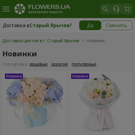
Доставка в
Старый Ярычев
?
Да
Сменить
Доставка в
Старый Ярычев
|
бесплатно
Доставка цветов в г. Старый Ярычев
> Новинки
Новинки
Cортировка:
дешевые
дорогие
популярные