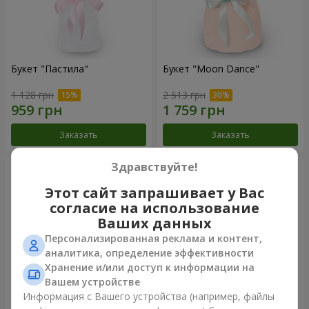
Букет "Пастила"
Букет "Moon Dance"
1 128 грн
2 513 грн
Заказать
Заказать
Здравствуйте!
Этот сайт запрашивает у Вас
согласие на использование
Ваших данных
Персонализированная реклама и контент,
аналитика, определение эффективности
Хранение и/или доступ к информации на
Вашем устройстве
Информация с Вашего устройства (например, файлы
Букет "Kamaliya"
Бенто-букет"Bertha"