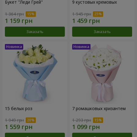
Букет "Леди Грей"
9 кустовых кремовых
1 364 грн
1 945 грн
Заказать
Заказать
15 белых роз
7 ромашковых хризантем
1 949 грн
1 293 грн