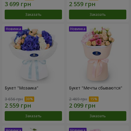
Заказать
Заказать
Букет "Мозаика"
Букет "Мечты сбываются"
3 656 грн
2 469 грн
Заказать
Заказать