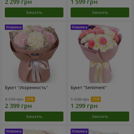
Заказать
Заказать
Букет "Искренность"
Букет "Sentiment"
3 199 грн
1 528 грн
Заказать
Заказать