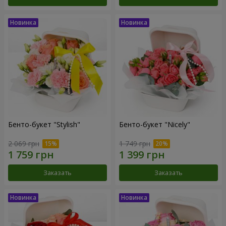
Бенто-букет "Stylish"
Бенто-букет "Nicely"
2 069 грн
1 749 грн
Заказать
Заказать