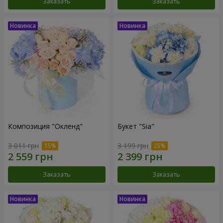
Заказать
Заказать
Композиция "Окленд"
Букет "Sia"
3 011 грн
3 199 грн
Заказать
Заказать