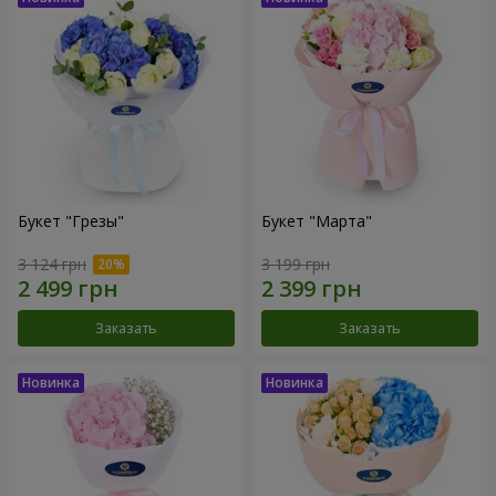
Букет "Грезы"
Букет "Марта"
3 124 грн
3 199 грн
Заказать
Заказать