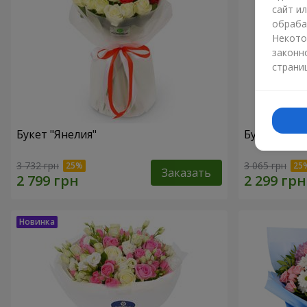
сайт и
обраба
Некото
законн
страни
Букет "Янелия"
Букет "Иск
3 732 грн
3 065 грн
Заказать