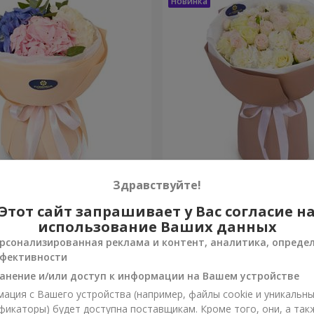
ако чувств"
Букет "Венера"
Здравствуйте!
Этот сайт запрашивает у Вас согласие н
2 499 грн
Заказать
использование Ваших данных
рсонализированная реклама и контент, аналитика, опреде
фективности
анение и/или доступ к информации на Вашем устройстве
ация с Вашего устройства (например, файлы cookie и уникальн
фикаторы) будет доступна поставщикам. Кроме того, они, а так