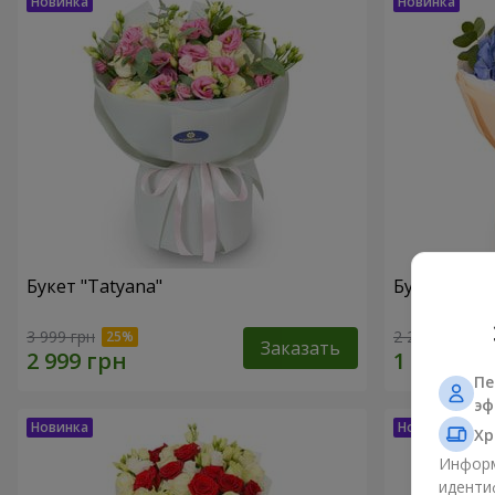
Букет "Tatyana"
Букет "Обл
3 999 грн
2 212 грн
Заказать
Пе
эф
Хр
Информ
иденти