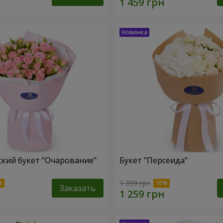
кий букет "Очарование"
Букет "Персеида"
1 399 грн
Заказать