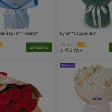
кий букет "Небеса"
Букет "Сардоникс"
3 513 грн
Заказать