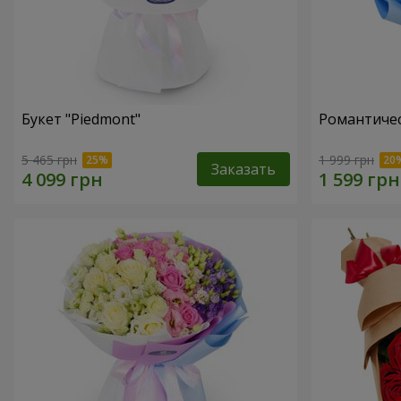
Букет "Piedmont"
Романтичес
5 465 грн
1 999 грн
Заказать