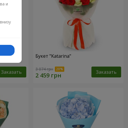
ва и
и
 внизу
Букет "Katarina"
3 074 грн
Заказать
Заказать