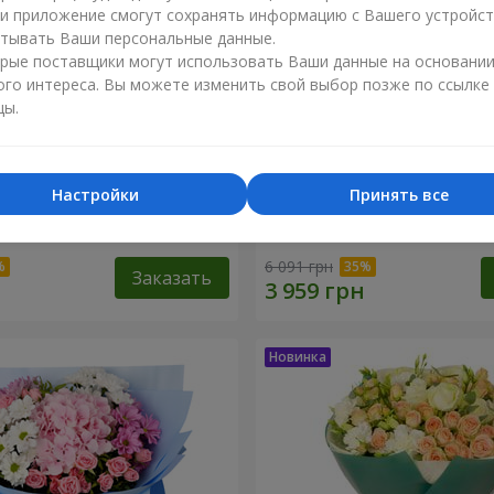
ли приложение смогут сохранять информацию с Вашего устройст
тывать Ваши персональные данные.
рые поставщики могут использовать Ваши данные на основани
ого интереса. Вы можете изменить свой выбор позже по ссылке
цы.
Настройки
Принять все
ренность"
Букет "Tarnis"
6 091 грн
Заказать