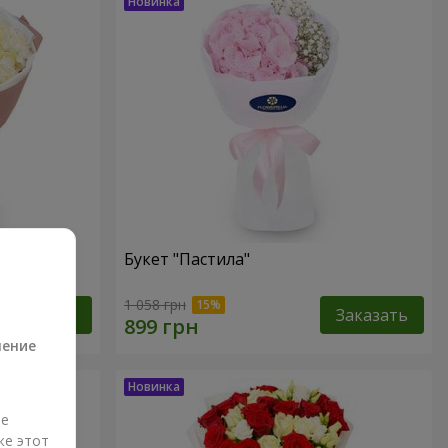
Букет "Пастила"
а
1 058 грн
Заказать
Заказать
ление
ые
же этот