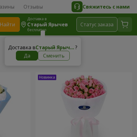
азины
Отзывы
Свяжитесь с нами
Доставка в
Найти
Старый Ярычев
Cтатус заказа
бесплатно
Доставка в
Старый Ярычев
?
Да
Сменить