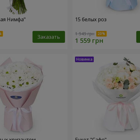
ная Нимфа"
15 белых роз
1 949 грн
Заказать
вых хризантем
Букет "Сафо"