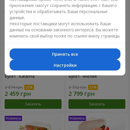
Заказать
Заказать
приложение смогут сохранять информацию с Вашего
устройства и обрабатывать Ваши персональные
данные.
Некоторые поставщики могут использовать Ваши
данные на основании законного интереса. Вы можете
изменить свой выбор позже по ссылке внизу страницы.
Принять все
Настройки
Букет "Katarina"
Букет "Янелия"
3 074 грн
3 732 грн
Заказать
Заказать