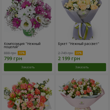
Композиция "Нежный
Букет "Нежный рассвет"
поцелуй"
888 грн
2 749 грн
Заказать
Заказать