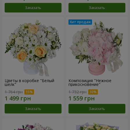
Заказать
Заказать
Цветы в коробке "Белый
Композиция "Нежное
шелк"
прикосновение"
1 764 грн
1 732 грн
Заказать
Заказать