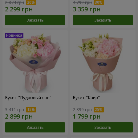
2 874 грн
4 799 грн
Заказать
Заказать
Букет "Пудровый сон"
Букет "Каир"
3 411 грн
2 399 грн
Заказать
Заказать