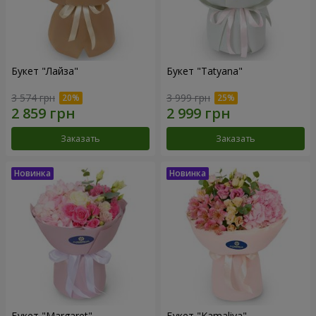
Букет "Лайза"
Букет "Tatyana"
3 574 грн
3 999 грн
Заказать
Заказать
Букет "Margaret"
Букет "Kamaliya"