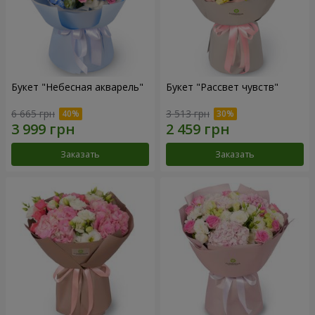
Букет "Небесная акварель"
Букет "Рассвет чувств"
6 665 грн
3 513 грн
Заказать
Заказать