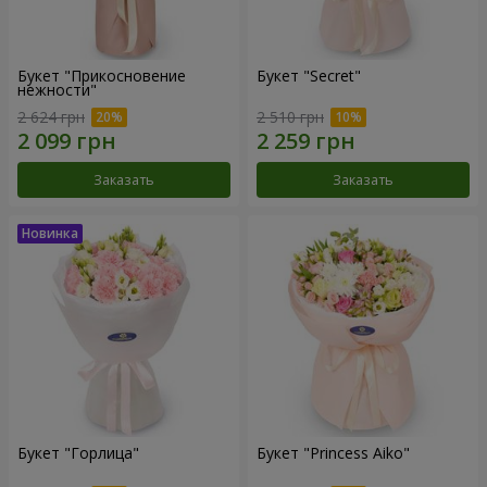
Букет "Прикосновение
Букет "Secret"
нежности"
2 624 грн
2 510 грн
Заказать
Заказать
Букет "Горлица"
Букет "Princess Aiko"