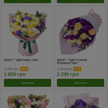
Букет "Цветные сны"
Букет "Цветочное
блаженство"
3 799 грн
2 554 грн
Заказать
Заказать