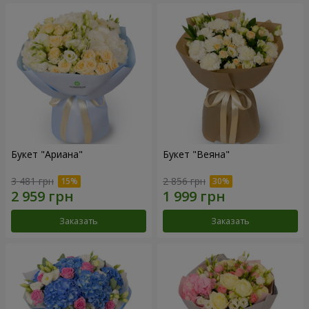
Букет "Ариана"
Букет "Веяна"
3 481 грн
2 856 грн
Заказать
Заказать