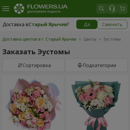
Доставка в
Старый Ярычев
?
Да
Сменить
Доставка в
Старый Ярычев
|
бесплатно
Доставка цветов в г. Старый Ярычев
> Цветы > Эустомы
Заказать Эустомы
Cортировка
Подкатегории