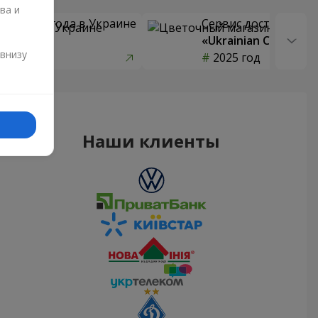
ва и
 цветов года в Украине
Сервис доставки цв
страны»
«Ukrainian Choice»
и
 внизу
од
2025 год
Наши клиенты