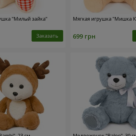
ушка "Милый зайка"
Мягкая игрушка "Мишка 
Заказать
ambi", 23 см
Медвежонок "Baloo", 30 с