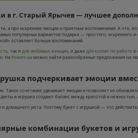
и в г. Старый Ярычев — лучшее дополн
и, а про искренние эмоции и приятные воспоминания. А что, есл
самых популярных вариантов подарка — простого, искреннего и
ушкой» оставляет больше воспоминаний.
аста
, так и
для любимых женщин
, и даже
для коллег по работе
в 
о. На
flowers.ua
можно найти разнообразные предложения на люб
грушка подчеркивает эмоции вмес
ие. Такое сочетание удваивает эмоции и позволяет их обновлят
 Цветы и игрушка создают баланс между красотой и нежностью, 
 и домашнего уюта. Поэтому букет с игрушкой — это действите
ярные комбинации букетов и игр