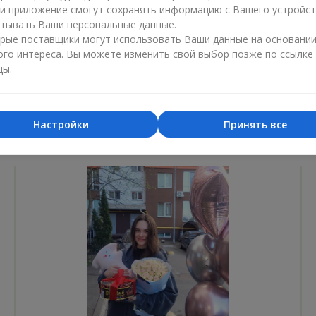
ли приложение смогут сохранять информацию с Вашего устройст
Лучший цветочный магазин
Доставка
тывать Ваши персональные данные.
«Ukrainian Business Award»
«Выбор 
рые поставщики могут использовать Ваши данные на основани
ого интереса. Вы можете изменить свой выбор позже по ссылке
2026 год
2025 г
цы.
Настройки
Принять все
Фотогалерея