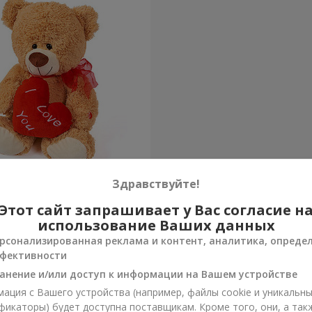
а (с сердцем) 30 см
Здравствуйте!
Этот сайт запрашивает у Вас согласие н
Заказать
использование Ваших данных
рсонализированная реклама и контент, аналитика, опреде
фективности
анение и/или доступ к информации на Вашем устройстве
ация с Вашего устройства (например, файлы cookie и уникальн
фикаторы) будет доступна поставщикам. Кроме того, они, а так