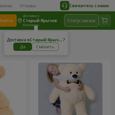
азины
Отзывы
Свяжитесь с нами
Доставка в
Найти
Старый Ярычев
Cтатус заказа
бесплатно
Доставка в
Старый Ярычев
?
Да
Сменить