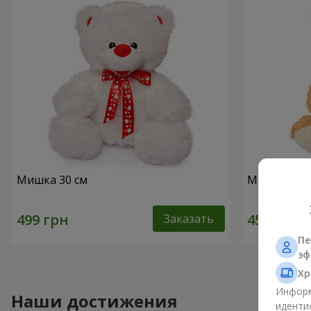
Мишка 30 см
Милый мишк
Заказать
Пе
эф
Хр
Информ
Наши достижения
иденти