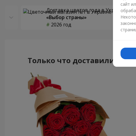
сайт и
Доставка цветов года в Украине
обраба
«Выбор страны»
Некото
законн
2026 год
страни
Только что доставили