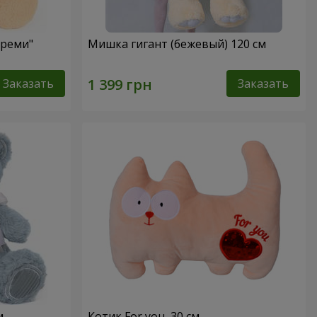
Креми"
Мишка гигант (бежевый) 120 см
Заказать
Заказать
м
Котик For you, 30 см