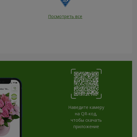
Посмотреть все
Наведите камеру
на QR-код,
чтобы скачать
приложение