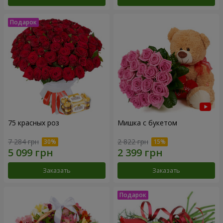
75 красных роз
Мишка с букетом
7 284 грн
2 822 грн
Заказать
Заказать