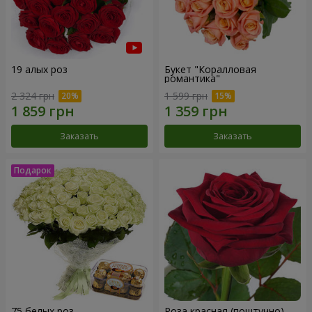
19 алых роз
Букет "Коралловая
романтика"
2 324 грн
1 599 грн
Заказать
Заказать
75 белых роз
Роза красная (поштучно)