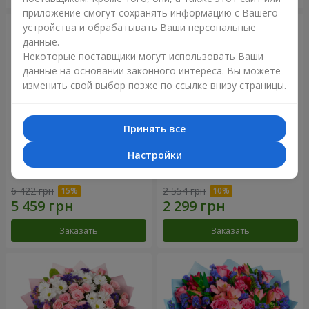
приложение смогут сохранять информацию с Вашего
устройства и обрабатывать Ваши персональные
данные.
Некоторые поставщики могут использовать Ваши
данные на основании законного интереса. Вы можете
изменить свой выбор позже по ссылке внизу страницы.
Принять все
Настройки
51 белая хризантема
Романтический букет
"Очарование"
6 422 грн
2 554 грн
Заказать
Заказать