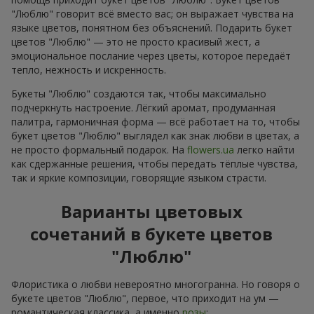
"Люблю" говорит всё вместо вас; он выражает чувства на
языке цветов, понятном без объяснений. Подарить букет
цветов "Люблю" — это не просто красивый жест, а
эмоциональное послание через цветы, которое передаёт
тепло, нежность и искренность.
Букеты "Люблю" создаются так, чтобы максимально
подчеркнуть настроение. Лёгкий аромат, продуманная
палитра, гармоничная форма — всё работает на то, чтобы
букет цветов "Люблю" выглядел как знак любви в цветах, а
не просто формальный подарок. На
flowers.ua
легко найти
как сдержанные решения, чтобы передать тёплые чувства,
так и яркие композиции, говорящие языком страсти.
Варианты цветовых
сочетаний в букете цветов
"Люблю"
Флористика о любви невероятно многогранна. Но говоря о
букете цветов "Люблю", первое, что приходит на ум —
романтическая классика, а именно
розы
: