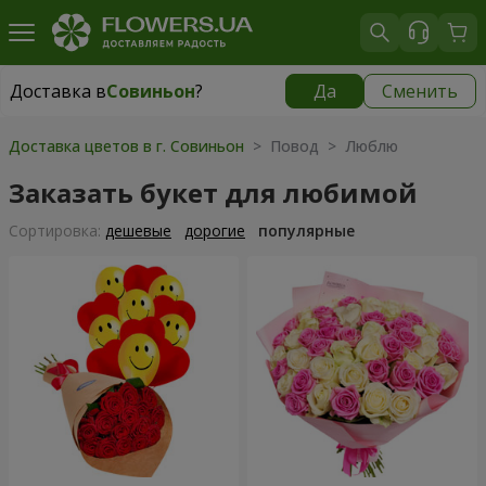
Доставка в
Совиньон
?
Да
Сменить
Доставка в
Совиньон
|
бесплатно
Доставка цветов в г. Совиньон
> Повод > Люблю
Заказать букет для любимой
Cортировка:
дешевые
дорогие
популярные