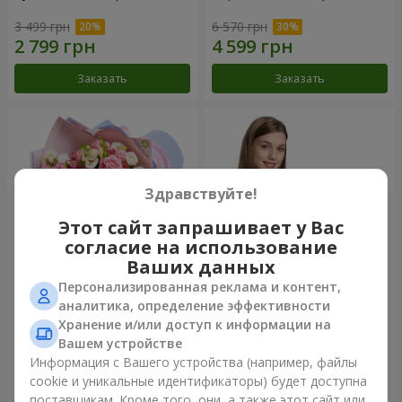
3 499 грн
6 570 грн
Заказать
Заказать
Здравствуйте!
Этот сайт запрашивает у Вас
согласие на использование
Ваших данных
Персонализированная реклама и контент,
Букет "Сказка моей жизни"
Корзина "Ангелочек"
аналитика, определение эффективности
Хранение и/или доступ к информации на
2 621 грн
2 074 грн
Вашем устройстве
Информация с Вашего устройства (например, файлы
cookie и уникальные идентификаторы) будет доступна
Заказать
Заказать
поставщикам. Кроме того, они, а также этот сайт или