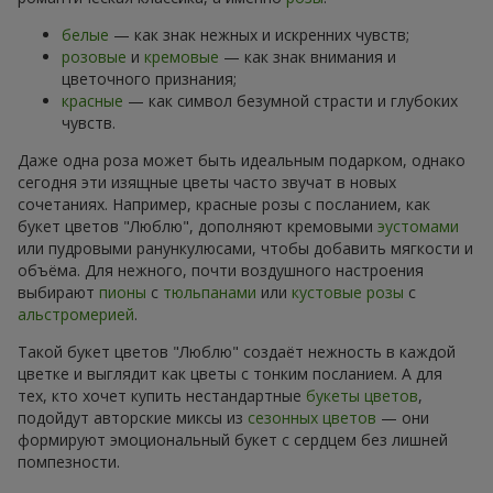
белые
— как знак нежных и искренних чувств;
розовые
и
кремовые
— как знак внимания и
цветочного признания;
красные
— как символ безумной страсти и глубоких
чувств.
Даже одна роза может быть идеальным подарком, однако
сегодня эти изящные цветы часто звучат в новых
сочетаниях. Например, красные розы с посланием, как
букет цветов "Люблю", дополняют кремовыми
эустомами
или пудровыми ранункулюсами, чтобы добавить мягкости и
объёма. Для нежного, почти воздушного настроения
выбирают
пионы
с
тюльпанами
или
кустовые розы
с
альстромерией
.
Такой букет цветов "Люблю" создаёт нежность в каждой
цветке и выглядит как цветы с тонким посланием. А для
тех, кто хочет купить нестандартные
букеты цветов
,
подойдут авторские миксы из
сезонных цветов
— они
формируют эмоциональный букет с сердцем без лишней
помпезности.