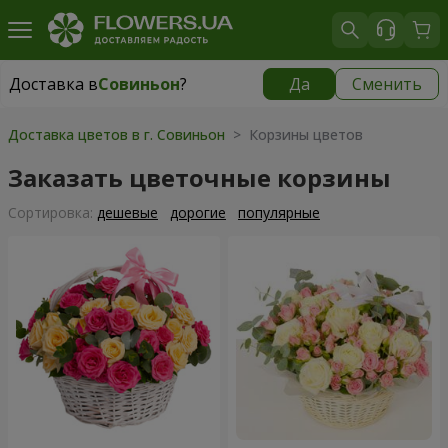
Доставка в
Совиньон
?
Да
Сменить
Доставка в
Совиньон
|
бесплатно
Доставка цветов в г. Совиньон
> Корзины цветов
Заказать цветочные корзины
Cортировка:
дешевые
дорогие
популярные