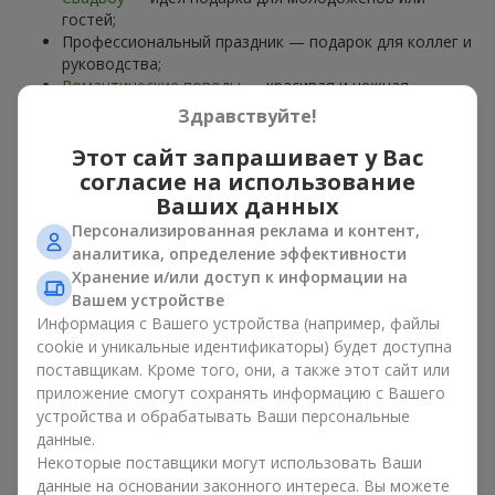
гостей;
Профессиональный праздник — подарок для коллег и
руководства;
Романтические поводы
— красивая и нежная
композиция;
Здравствуйте!
Корпоративные события
— подарок деловому
партнёру.
Этот сайт запрашивает у Вас
согласие на использование
Цветочная корзина — универсальный подарок для любого
Ваших данных
возраста. Стильные ручные композиции позволяют
Персонализированная реклама и контент,
передать любые эмоции: благодарность, восхищение,
аналитика, определение эффективности
поддержку,
любовь
.
Хранение и/или доступ к информации на
Вашем устройстве
Виды цветочных корзин в г.
Информация с Вашего устройства (например, файлы
Совиньон : классика,
cookie и уникальные идентификаторы) будет доступна
поставщикам. Кроме того, они, а также этот сайт или
романтика, минимализм
приложение смогут сохранять информацию с Вашего
устройства и обрабатывать Ваши персональные
Ассортимент цветочных корзин на
flowers.ua
включает
данные.
варианты на любой вкус:
Некоторые поставщики могут использовать Ваши
Классические композиции
— сочетания
роз
, лилий,
данные на основании законного интереса. Вы можете