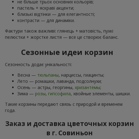
не більше трьох основних кольорів;
пастель + яскраві акценти;
близькі відтінки — для елегантності;
контрасти — для динаміки.
Фактури також важливі: глянець + матовість, пухкі
пелюстки + жорстке листя — все це створює баланс.
Сезонные идеи корзин
Сезонность додає унікальності:
Весна —
тюльпаны
, нарциссы, гиацинты;
Лето — ромашки, лаванда, подсолнухи;
Осень — астры, георгины,
хризантемы
;
Зима —
розы
,
гипсофила
, хвойные элементы, шишки.
Такие корзины передают связь с природой и временем
года.
Заказ и доставка цветочных корзин
в г. Совиньон