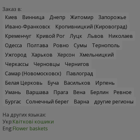
Заказ в:
Киев
Винница
Днепр
Житомир
Запорожье
Ивано-Франковск
Кропивницкий (Кировоград)
Кременчуг
Кривой Рог
Луцк
Львов
Николаев
Одесса
Полтава
Ровно
Сумы
Тернополь
Ужгород
Харьков
Херсон
Хмельницкий
Черкассы
Черновцы
Чернигов
Самар (Новомосковск)
Павлоград
Белая Церковь
Буча
Васильков
Ирпень
Умань
Варшава
Прага
Вена
Берлин
Ревное
Бургас
Солнечный берег
Варна
другие регионы
На других языках:
Укр:
Квіткові кошики
Eng:
Flower baskets