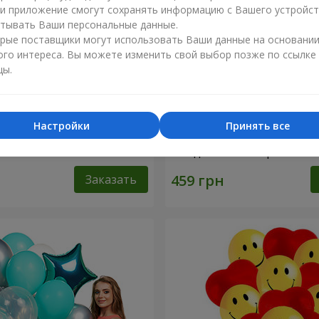
ли приложение смогут сохранять информацию с Вашего устройст
тывать Ваши персональные данные.
рые поставщики могут использовать Ваши данные на основани
ого интереса. Вы можете изменить свой выбор позже по ссылке
цы.
Настройки
Принять все
ифры"
Коллекция шариков "С Д
Рождения!"- 5 шариков
Заказать