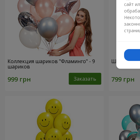
сайт и
обраба
Некото
законн
страни
Коллекция шариков "Фламинго" - 9
Шарики "Ц
шариков
Заказать