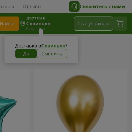
азины
Отзывы
Свяжитесь с нами
Доставка в
Найти
Совиньон
Cтатус заказа
бесплатно
Доставка в
Совиньон
?
Да
Сменить