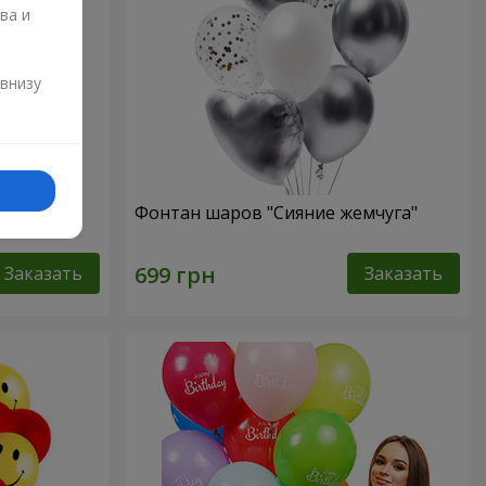
ва и
и
 внизу
нем
Фонтан шаров "Сияние жемчуга"
Заказать
Заказать