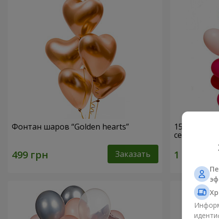
Фонтан шаров “Golden hearts”
15 гелиевы
сердец)
Заказать
Пе
эф
Хр
Информ
иденти