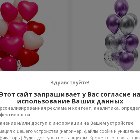
х шариков (в форме
Фонтан шаров "Фантазия
Здравствуйте!
Этот сайт запрашивает у Вас согласие н
Заказать
использование Ваших данных
рсонализированная реклама и контент, аналитика, опреде
фективности
анение и/или доступ к информации на Вашем устройстве
ация с Вашего устройства (например, файлы cookie и уникальн
фикаторы) будет доступна поставщикам. Кроме того, они, а так