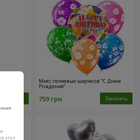
"
Микс гелиевых шариков "C Днем
Рождения"
а
Заказать
Заказать
ление
ые
же этот