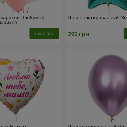
 шариков "Любимой
Шар фольгированный "Зв
 шариков
Заказать
 тебя, мама"
Шар хромированный Ли