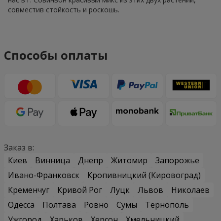
совместив стойкость и роскошь.
Способы оплаты
Заказ в:
Киев
Винница
Днепр
Житомир
Запорожье
Ивано-Франковск
Кропивницкий (Кировоград)
Кременчуг
Кривой Рог
Луцк
Львов
Николаев
Одесса
Полтава
Ровно
Сумы
Тернополь
Ужгород
Харьков
Херсон
Хмельницкий