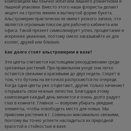
композициях мы обычно избегаем лишнего романтизма и
пышной упаковки. Вместо этого наши флористы делают
акцент на строгих линиях и вытянутой форме букета.
Альстромерии практически не имеют резкого запаха, что
является огромным плюсом для рабочего кабинета или
офиса. Такой презент символизирует успех, процветание и
искреннее уважение, поэтому смело заказывайте их для
коллег, друзей или близких.
Как долго стоят альстромерии в вазе?
Эти цветы считаются настоящими рекордсменами среди
срезанных растений. При правильном уходе они легко
остаются свежими и красивыми до двух недель. Секрет в
том, что бутоны на веточках распускаются по очереди.
Когда одни цветы уже отцветают, другие только начинают
открывать свои нежные лепестки. Благодаря этому
композиция каждый день меняется и очень долго радует
глаз в комнате. Главное — вовремя убирать увядшие
элементы, чтобы освободить место для новых. Мы
привозим растения в г. Совиньон максимально свежими,
поэтому вы точно успеете насладиться их природной
красотой и стойкостью в вазе.