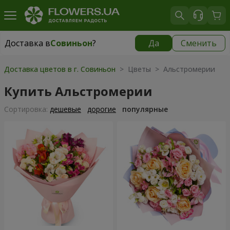
Доставка в
Совиньон
?
Да
Сменить
Доставка в
Совиньон
|
бесплатно
Доставка цветов в г. Совиньон
> Цветы > Альстромерии
Купить Альстромерии
Cортировка:
дешевые
дорогие
популярные