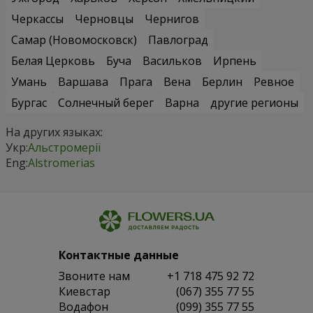
Черкассы
Черновцы
Чернигов
Самар (Новомосковск)
Павлоград
Белая Церковь
Буча
Васильков
Ирпень
Умань
Варшава
Прага
Вена
Берлин
Ревное
Бургас
Солнечный берег
Варна
другие регионы
На других языках:
Укр:
Альстромерії
Eng:
Alstromerias
Контактные данные
Звоните нам
+1 718 475 92 72
Киевстар
(067) 355 77 55
Водафон
(099) 355 77 55