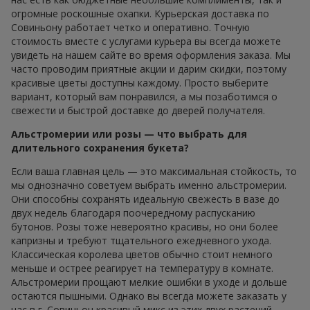
огромные роскошные охапки. Курьерская доставка по
Совиньону работает четко и оперативно. Точную
стоимость вместе с услугами курьера вы всегда можете
увидеть на нашем сайте во время оформления заказа. Мы
часто проводим приятные акции и дарим скидки, поэтому
красивые цветы доступны каждому. Просто выберите
вариант, который вам понравился, а мы позаботимся о
свежести и быстрой доставке до дверей получателя.
Альстромерии или розы — что выбрать для
длительного сохранения букета?
Если ваша главная цель — это максимальная стойкость, то
мы однозначно советуем выбрать именно альстромерии.
Они способны сохранять идеальную свежесть в вазе до
двух недель благодаря поочередному распусканию
бутонов. Розы тоже невероятно красивы, но они более
капризны и требуют тщательного ежедневного ухода.
Классическая королева цветов обычно стоит немного
меньше и острее реагирует на температуру в комнате.
Альстромерии прощают мелкие ошибки в уходе и дольше
остаются пышными. Однако вы всегда можете заказать у
нас в г. Совиньон красивый микс из этих двух растений,