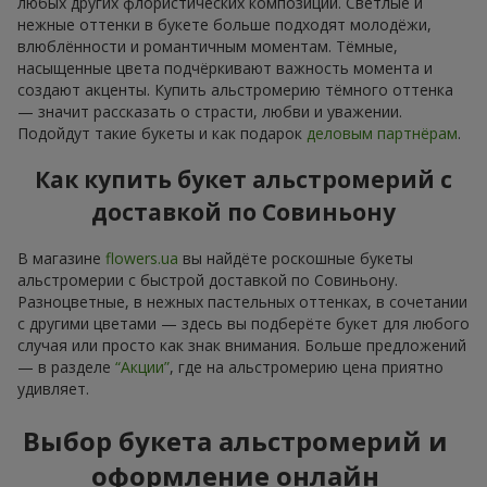
любых других флористических композиций. Светлые и
нежные оттенки в букете больше подходят молодёжи,
влюблённости и романтичным моментам. Тёмные,
насыщенные цвета подчёркивают важность момента и
создают акценты. Купить альстромерию тёмного оттенка
— значит рассказать о страсти, любви и уважении.
Подойдут такие букеты и как подарок
деловым партнёрам
.
Как купить букет альстромерий с
доставкой по Совиньону
В магазине
flowers.ua
вы найдёте роскошные букеты
альстромерии с быстрой доставкой по Совиньону.
Разноцветные, в нежных пастельных оттенках, в сочетании
с другими цветами — здесь вы подберёте букет для любого
случая или просто как знак внимания. Больше предложений
— в разделе
“Акции”
, где на альстромерию цена приятно
удивляет.
Выбор букета альстромерий и
оформление онлайн