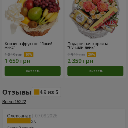
Корзина фруктов "Яркий
Подарочная корзина
микс"
“Лучший день”
1 843 грн
2 949 грн
Заказать
Заказать
Отзывы
4.9
из
5
Всего
15222
Олександр
07.08.2026
5
Гарний сервіс