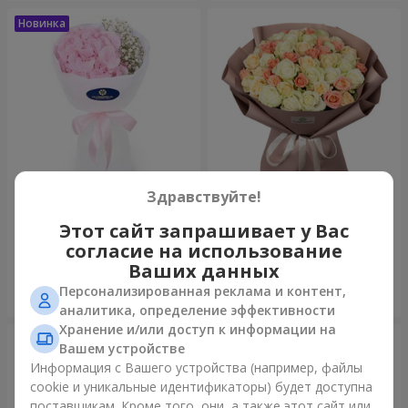
Здравствуйте!
Букет "Пастила"
Букет "Нежный оттенок"
Этот сайт запрашивает у Вас
1 175 грн
4 427 грн
согласие на использование
Ваших данных
Персонализированная реклама и контент,
Заказать
Заказать
аналитика, определение эффективности
Хранение и/или доступ к информации на
Вашем устройстве
Информация с Вашего устройства (например, файлы
cookie и уникальные идентификаторы) будет доступна
поставщикам. Кроме того, они, а также этот сайт или