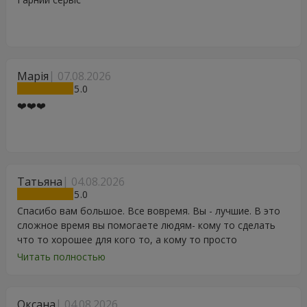
Марія
07.08.2026
5
❤️❤️❤️
Татьяна
04.08.2026
5
Спасибо вам большое. Все вовремя. Вы - лучшие. В это
сложное время вы помогаете людям- кому то сделать
что то хорошее для кого то, а кому то просто
порадоваться цветам, подарку, тортику, поздравлению.
Читать полностью
Особенно, если человек сам себе не может купить даже
в свой День Рождения. Спасибо
Оксана
04.08.2026