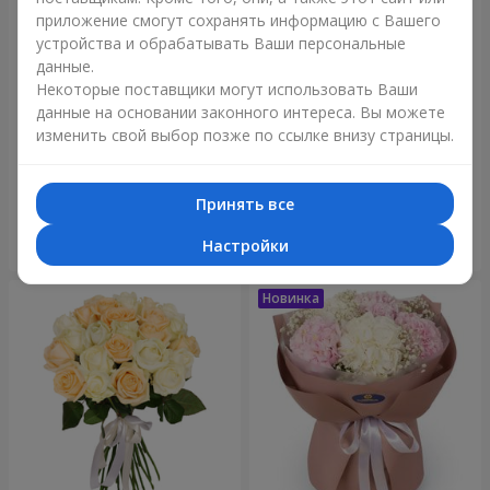
приложение смогут сохранять информацию с Вашего
устройства и обрабатывать Ваши персональные
данные.
Некоторые поставщики могут использовать Ваши
данные на основании законного интереса. Вы можете
изменить свой выбор позже по ссылке внизу страницы.
Букет "Blue ball"
Букет "Бенефис"
3 656 грн
5 998 грн
Принять все
Настройки
Заказать
Заказать