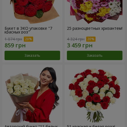
Букет в ЭКО упаковке "7
25 разноцветных хризантем!
красных роз"
1 074 грн
4 324 грн
Заказать
Заказать
Авторский букет "11 белых
51 красная и белая роза!