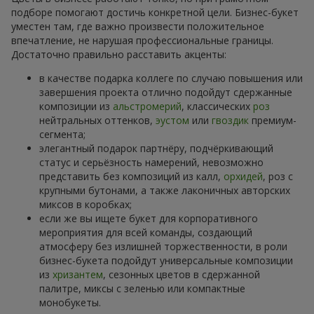
подборе помогают достичь конкретной цели. Бизнес-букет
уместен там, где важно произвести положительное
впечатление, не нарушая профессиональные границы.
Достаточно правильно расставить акценты:
в качестве подарка коллеге по случаю повышения или
завершения проекта отлично подойдут сдержанные
композиции из
альстромерий
, классических
роз
нейтральных оттенков,
эустом
или
гвоздик
премиум-
сегмента;
элегантный подарок партнёру, подчёркивающий
статус и серьёзность намерений, невозможно
представить без композиций из калл,
орхидей
, роз с
крупными бутонами, а также лаконичных авторских
миксов в коробках;
если же вы ищете букет для корпоративного
мероприятия для всей команды, создающий
атмосферу без излишней торжественности, в роли
бизнес-букета подойдут универсальные композиции
из
хризантем
, сезонных цветов в сдержанной
палитре, миксы с зеленью или компактные
монобукеты.