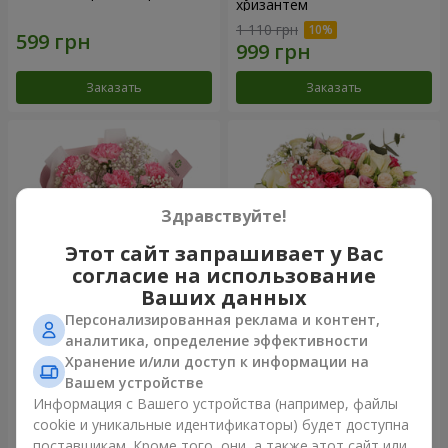
хризантем
1 110 грн
Заказать
Заказать
Здравствуйте!
Этот сайт запрашивает у Вас
согласие на использование
Ваших данных
Персонализированная реклама и контент,
Букет "Королева
Цветы в коробке
аналитика, определение эффективности
Карибского моря"
"Помпадур"
Хранение и/или доступ к информации на
1 449 грн
2 249 грн
Вашем устройстве
Информация с Вашего устройства (например, файлы
cookie и уникальные идентификаторы) будет доступна
Заказать
Заказать
поставщикам. Кроме того, они, а также этот сайт или