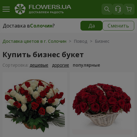
Доставка в
Солочин
?
Да
Сменить
Доставка в
Солочин
|
1000 грн
Доставка цветов в г. Солочин
> Повод > Бизнес
Купить бизнес букет
Cортировка:
дешевые
дорогие
популярные