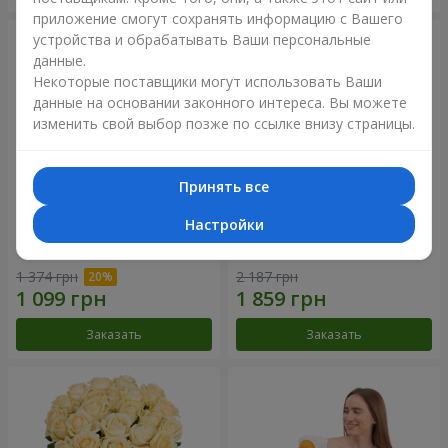
приложение смогут сохранять информацию с Вашего
устройства и обрабатывать Ваши персональные
данные.
Некоторые поставщики могут использовать Ваши
данные на основании законного интереса. Вы можете
изменить свой выбор позже по ссылке внизу страницы.
Принять все
Настройки
Букет "Времена года"
Букет из 21 кремовой розы
1 374 грн
2 187 грн
Заказать
Заказать