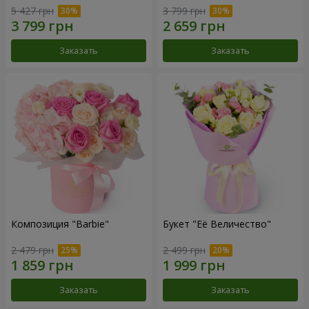
5 427 грн
3 799 грн
Заказать
Заказать
Композиция "Barbie"
Букет "Её Величество"
2 479 грн
2 499 грн
Заказать
Заказать