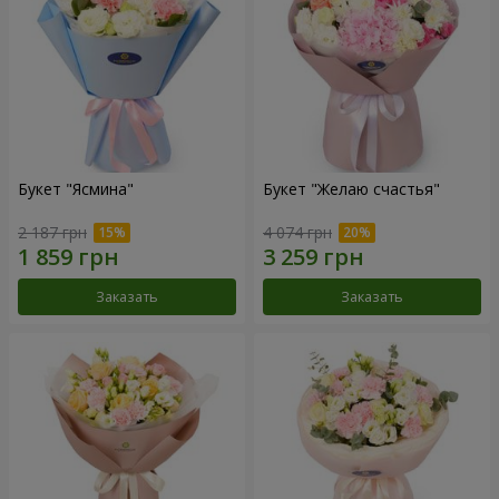
Букет "Ясмина"
Букет "Желаю счастья"
2 187 грн
4 074 грн
Заказать
Заказать