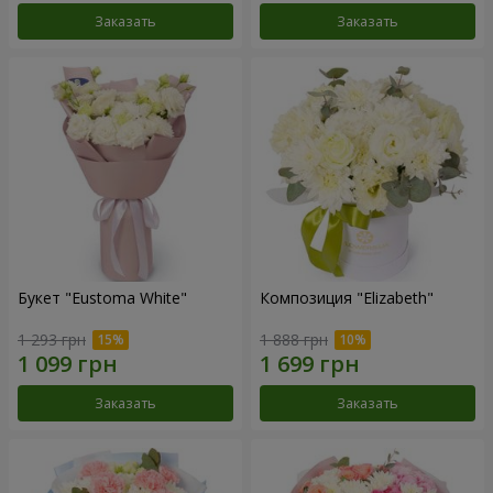
Заказать
Заказать
Букет "Eustoma White"
Композиция "Elizabeth"
1 293 грн
1 888 грн
Заказать
Заказать