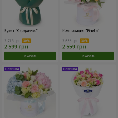
Букет "Сардоникс"
Композиция "Finella"
3 713 грн
3 656 грн
Заказать
Заказать