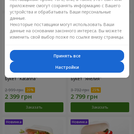
Заказать
Заказать
приложение смогут сохранять информацию с Вашего
устройства и обрабатывать Ваши персональные
данные.
Некоторые поставщики могут использовать Ваши
данные на основании законного интереса. Вы можете
изменить свой выбор позже по ссылке внизу страницы.
Принять все
Настройки
Букет "Katarina"
Букет "Янелия"
2 999 грн
3 732 грн
Заказать
Заказать