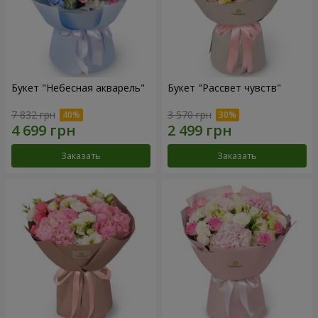
Букет "Небесная акварель"
Букет "Рассвет чувств"
7 832 грн
3 570 грн
Заказать
Заказать