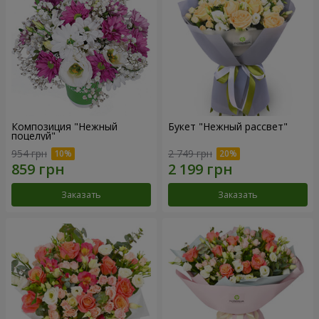
Композиция "Нежный
Букет "Нежный рассвет"
поцелуй"
954 грн
2 749 грн
Заказать
Заказать