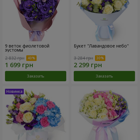
9 веток фиолетовой
Букет "Лавандовое небо"
эустомы
2 832 грн
3 284 грн
Заказать
Заказать