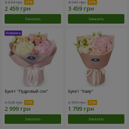
3 074 грн
4 941 грн
Заказать
Заказать
Букет "Пудровый сон"
Букет "Каир"
3 528 грн
2 399 грн
Заказать
Заказать