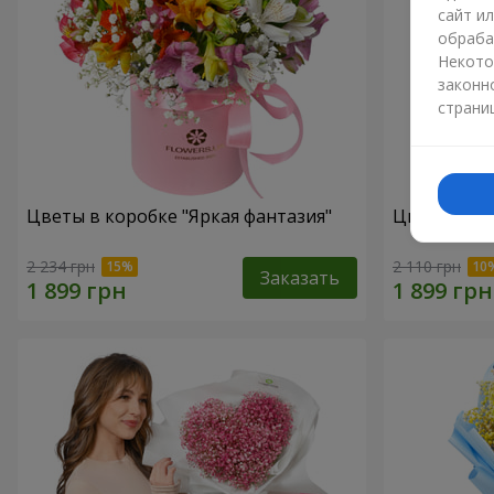
сайт и
обраба
Некото
законн
страни
Цветы в коробке "Яркая фантазия"
Цветы в ко
2 234 грн
2 110 грн
Заказать