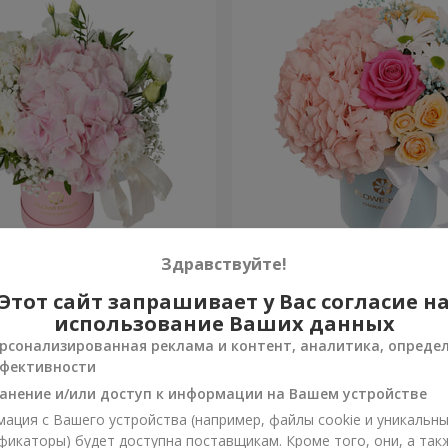
я "Нежное
Цветы в коробке "Счастья
Здравствуйте!
ение"
избежать"
Этот сайт запрашивает у Вас согласие н
1 646 грн
Заказать
использование Ваших данных
рсонализированная реклама и контент, аналитика, опреде
фективности
анение и/или доступ к информации на Вашем устройстве
ация с Вашего устройства (например, файлы cookie и уникальн
фикаторы) будет доступна поставщикам. Кроме того, они, а так