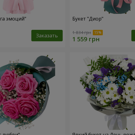
уга эмоций"
Букет "Диор"
1 834 грн
Заказать
т любви"
Яркий букет на День рож