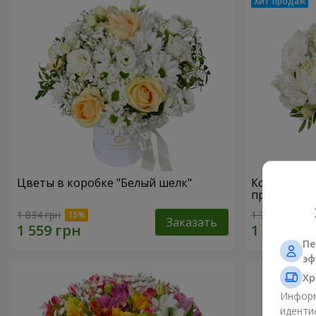
Цветы в коробке "Белый шелк"
Композици
прикоснов
1 834 грн
1 777 грн
Заказать
Пе
эф
Хр
Информ
иденти