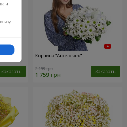
ва и
и
 внизу
ур"
Корзина "Ангелочек"
2 199 грн
Заказать
Заказать