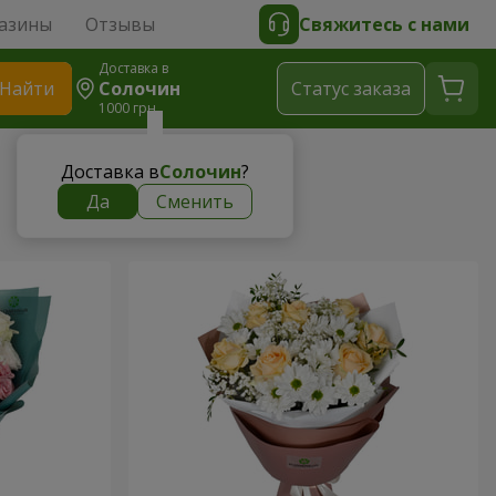
азины
Отзывы
Свяжитесь с нами
Доставка в
Найти
Солочин
Cтатус заказа
1000 грн
Доставка в
Солочин
?
Да
Сменить