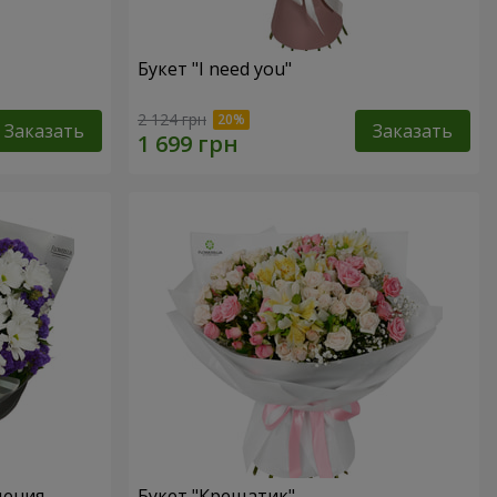
Букет "I need you"
2 124 грн
Заказать
Заказать
дения
Букет "Крещатик"