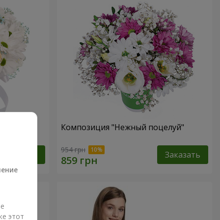
 не
Композиция "Нежный поцелуй"
а
954 грн
Заказать
Заказать
ление
ые
же этот