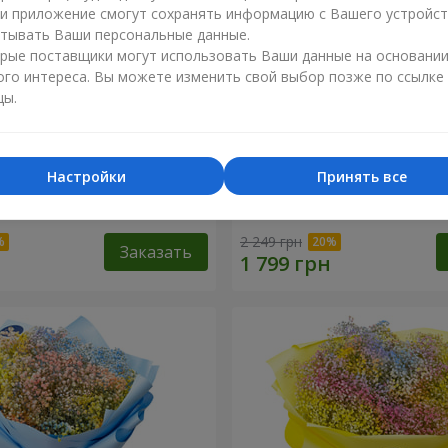
ли приложение смогут сохранять информацию с Вашего устройст
тывать Ваши персональные данные.
рые поставщики могут использовать Ваши данные на основани
ого интереса. Вы можете изменить свой выбор позже по ссылке
цы.
Настройки
Принять все
робке "Соломия"
Цветы в коробке "Помпад
2 249 грн
Заказать