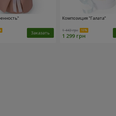
ренность"
Композиция "Галата"
1 443 грн
Заказать