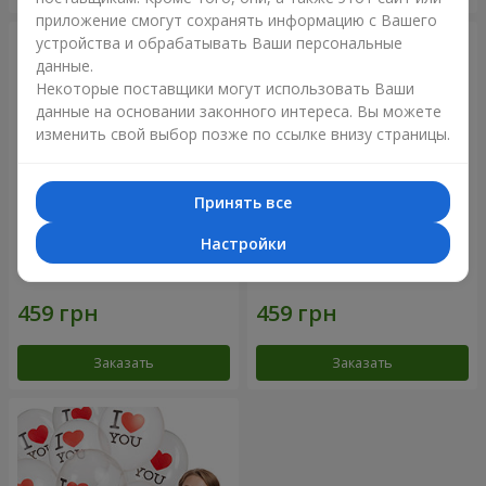
приложение смогут сохранять информацию с Вашего
устройства и обрабатывать Ваши персональные
данные.
Некоторые поставщики могут использовать Ваши
данные на основании законного интереса. Вы можете
изменить свой выбор позже по ссылке внизу страницы.
Принять все
Настройки
Коллекция шариков
Коллекция шариков "I love
"Люблю" - 5 шариков
U" - 5 шариков
Заказать
Заказать