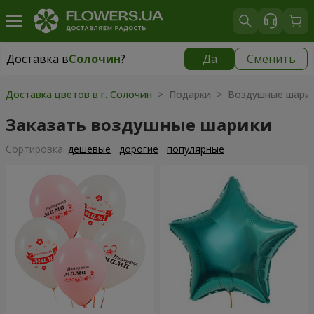
Доставка в
Солочин
?
Да
Сменить
Доставка в
Солочин
|
1000 грн
Доставка цветов в г. Солочин
> Подарки > Воздушные шари
Заказать воздушные шарики
Cортировка:
дешевые
дорогие
популярные