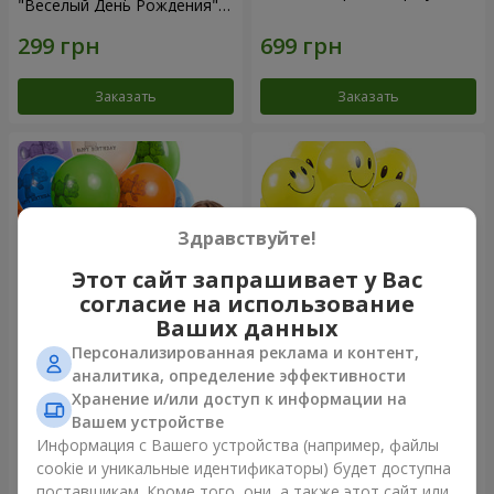
"Веселый День Рождения" -
3 шарика
Заказать
Заказать
Здравствуйте!
Этот сайт запрашивает у Вас
согласие на использование
Ваших данных
Персонализированная реклама и контент,
Коллекция шариков "День
Коллекция шариков
аналитика, определение эффективности
рождения" (с Тедди)
"Смайлики" - 5 шариков
Хранение и/или доступ к информации на
Вашем устройстве
Информация с Вашего устройства (например, файлы
cookie и уникальные идентификаторы) будет доступна
Заказать
Заказать
поставщикам. Кроме того, они, а также этот сайт или