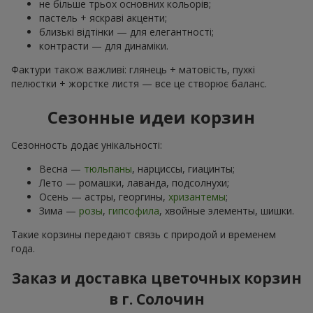
не більше трьох основних кольорів;
пастель + яскраві акценти;
близькі відтінки — для елегантності;
контрасти — для динаміки.
Фактури також важливі: глянець + матовість, пухкі
пелюстки + жорстке листя — все це створює баланс.
Сезонные идеи корзин
Сезонность додає унікальності:
Весна —
тюльпаны
, нарциссы, гиацинты;
Лето — ромашки, лаванда, подсолнухи;
Осень — астры, георгины,
хризантемы
;
Зима —
розы
,
гипсофила
, хвойные элементы, шишки.
Такие корзины передают связь с природой и временем
года.
Заказ и доставка цветочных корзин
в г. Солочин