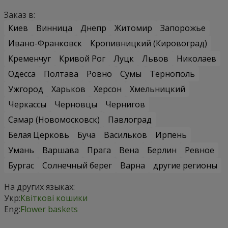
Заказ в:
Киев
Винница
Днепр
Житомир
Запорожье
Ивано-Франковск
Кропивницкий (Кировоград)
Кременчуг
Кривой Рог
Луцк
Львов
Николаев
Одесса
Полтава
Ровно
Сумы
Тернополь
Ужгород
Харьков
Херсон
Хмельницкий
Черкассы
Черновцы
Чернигов
Самар (Новомосковск)
Павлоград
Белая Церковь
Буча
Васильков
Ирпень
Умань
Варшава
Прага
Вена
Берлин
Ревное
Бургас
Солнечный берег
Варна
другие регионы
На других языках:
Укр:
Квіткові кошики
Eng:
Flower baskets