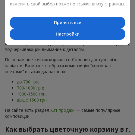
хризантем
в строгих формах;
изменить свой выбор позже по ссылке внизу страницы.
Романтические варианты
— корзины в пастельных
тонах, пионы,
гипсофила
;
Минималистичные решения
— натуральные формы,
Принять все
акцент на цвет или текстуру.
Настройки
Есть также
VIP-композиции
— роскошные корзины для
особых случаев. Каждое изделие — оригинальный подарок,
подчёркивающий внимание к деталям.
По ценам цветочных корзин в г. Солочин доступні різні
варіанти. Ви можете обрати композицію “корзина с
цветами” в таких диапазонах:
до 700 грн
;
700-1000 грн
;
1000-1500 грн
;
выше 1500 грн
.
На сайте есть раздел
Хит продаж
— самые популярные
композиции.
Как выбрать цветочную корзину в г.