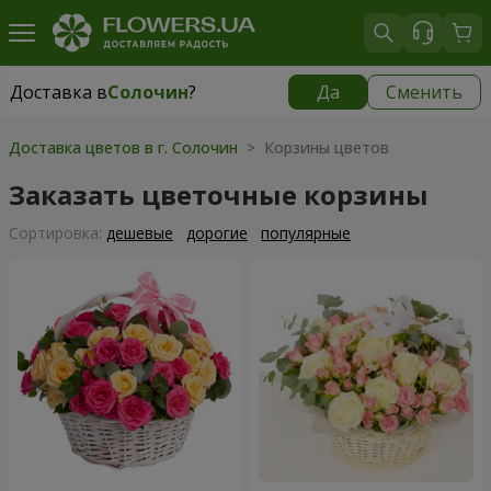
Доставка в
Солочин
?
Да
Сменить
Доставка в
Солочин
|
1000 грн
Доставка цветов в г. Солочин
> Корзины цветов
Заказать цветочные корзины
Cортировка:
дешевые
дорогие
популярные