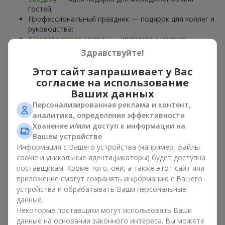
гостей;
Профессиональный праздник — подарок для коллег и
руководства;
Романтические поводы
— красивая и нежная
композиция;
Здравствуйте!
Корпоративные события
— подарок деловому
партнёру.
Этот сайт запрашивает у Вас
согласие на использование
Цветочная корзина — универсальный подарок для любого
Ваших данных
возраста. Стильные ручные композиции позволяют
Персонализированная реклама и контент,
передать любые эмоции: благодарность, восхищение,
аналитика, определение эффективности
поддержку,
любовь
.
Хранение и/или доступ к информации на
Вашем устройстве
Виды цветочных корзин в г.
Информация с Вашего устройства (например, файлы
Солочин: классика,
cookie и уникальные идентификаторы) будет доступна
поставщикам. Кроме того, они, а также этот сайт или
романтика, минимализм
приложение смогут сохранять информацию с Вашего
устройства и обрабатывать Ваши персональные
Ассортимент цветочных корзин на
flowers.ua
включает
данные.
варианты на любой вкус:
Некоторые поставщики могут использовать Ваши
Классические композиции
— сочетания
роз
, лилий,
данные на основании законного интереса. Вы можете