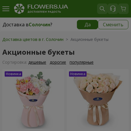
Доставка в
Солочин
?
Да
Сменить
Доставка в
Солочин
|
1000 грн
Доставка цветов в г. Солочин
> Акционные букеты
Акционные букеты
Cортировка:
дешевые
дорогие
популярные