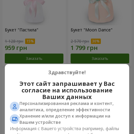
Букет "Пастила"
Букет "Moon Dance"
1 128 грн
2 570 грн
Заказать
Заказать
Здравствуйте!
Этот сайт запрашивает у Вас
согласие на использование
Ваших данных
Персонализированная реклама и контент,
аналитика, определение эффективности
Хранение и/или доступ к информации на
Вашем устройстве
Информация с Вашего устройства (например, файлы
Букет "Kamaliya"
Бенто-букет"Bertha"