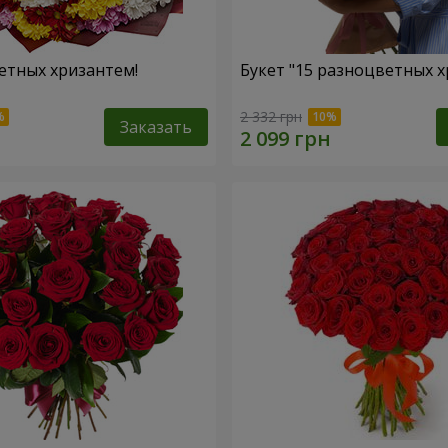
етных хризантем!
Букет "15 разноцветных х
2 332 грн
Заказать