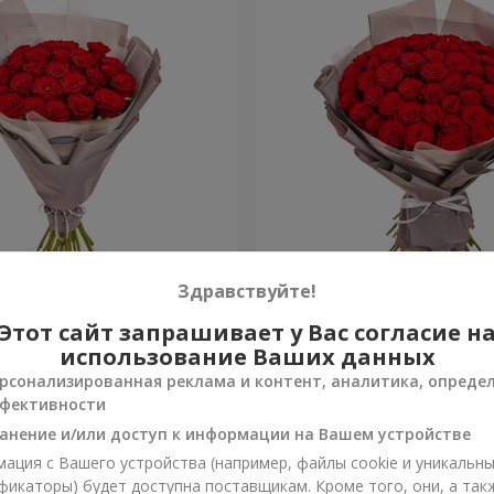
ковкой "25 красных роз"
Букет в упаковке "51 крас
Здравствуйте!
Этот сайт запрашивает у Вас согласие н
5 168 грн
Заказать
использование Ваших данных
рсонализированная реклама и контент, аналитика, опреде
фективности
анение и/или доступ к информации на Вашем устройстве
ация с Вашего устройства (например, файлы cookie и уникальн
фикаторы) будет доступна поставщикам. Кроме того, они, а так