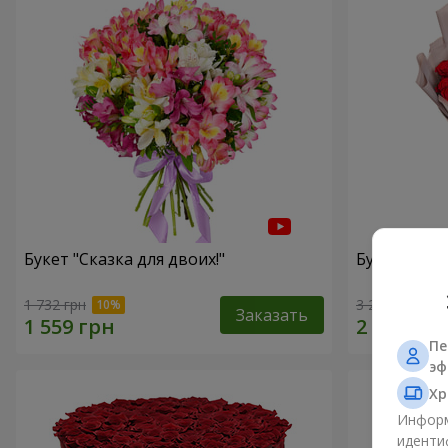
Букет "Сказка для двоих!"
Букет с упа
1 732 грн
3 229 грн
Заказать
Пе
эф
Хр
Информ
иденти