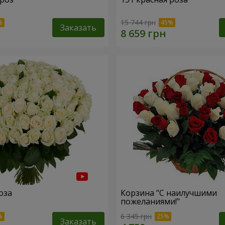
15 744 грн
Заказать
оза
Корзина "С наилучшими
пожеланиями!"
6 345 грн
Заказать