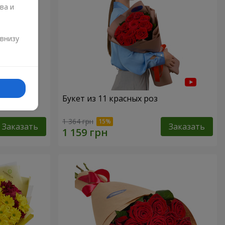
ва и
и
 внизу
"151
Букет из 11 красных роз
1 364 грн
Заказать
Заказать