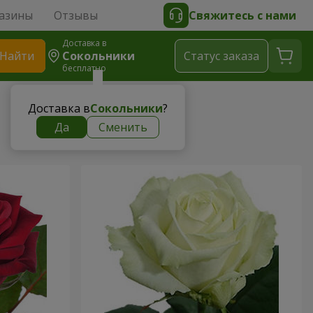
азины
Отзывы
Свяжитесь с нами
Доставка в
Найти
Сокольники
Cтатус заказа
бесплатно
Доставка в
Сокольники
?
Да
Сменить