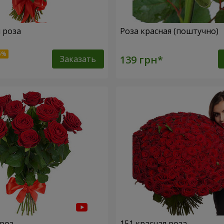
я роза
Роза красная (поштучно)
Заказать
 роз
151 красная роза