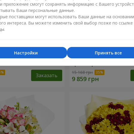
ли приложение смогут сохранять информацию с Вашего устройст
тывать Ваши персональные данные.
рые поставщики могут использовать Ваши данные на основани
ого интереса. Вы можете изменить свой выбор позже по ссылке
цы.
Настройки
Принять все
лой коробке "151 красная
Цветы в чёрной коробке 
красная роза"
15 168 грн
Заказать