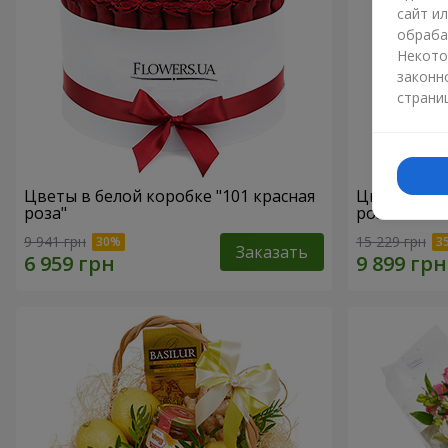
сайт и
обраба
Некото
законн
страни
Цветы в белой коробке "101 красная
Цветы в бе
роза"
роза"
9 941 грн
15 229 грн
Заказать