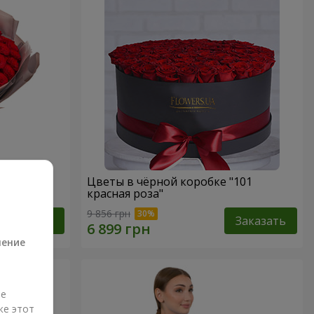
ная роза"
Цветы в чёрной коробке "101
красная роза"
а
9 856 грн
Заказать
Заказать
ление
ые
же этот