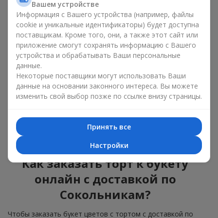
Вашем устройстве
красота и вкус в одном
Информация с Вашего устройства (например, файлы
подарке
cookie и уникальные идентификаторы) будет доступна
поставщикам. Кроме того, они, а также этот сайт или
приложение смогут сохранять информацию с Вашего
Торты с живыми цветами — это современное сочетание
флористики и гастрономической эстетики. Эксклюзивный
устройства и обрабатывать Ваши персональные
десерт в паре с
изысканным букетом
выглядит эффектно,
данные.
стильно и подчёркивает значимость события —
дня
Некоторые поставщики могут использовать Ваши
рождения
,
рождения ребёнка
или
корпоратива
.
данные на основании законного интереса. Вы можете
изменить свой выбор позже по ссылке внизу страницы.
В композиции букет цветов с тортом живые растения
задают эмоциональное настроение, а кондитерский декор
завершает сладкий праздничный акцент. Такой десерт с
Принять все
украшениями из любимых цветов отлично смотрится и на
праздничном столе, и на фотографиях.
Настройки
Как заказать торт к букету
онлайн с доставкой по
Сокольникам?
Чтобы заказать букет цветов с тортом с доставкой по