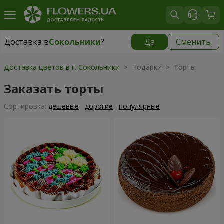
Доставка в
Сокольники
?
Да
Сменить
Доставка в
Сокольники
|
бесплатно
Доставка цветов в г. Сокольники
> Подарки > Торты
Заказать торты
Cортировка:
дешевые
дорогие
популярные