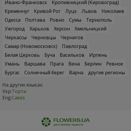
Ивано-Франковск
Кропивницкий (Кировоград)
Кременчуг
Кривой Рог
Луцк
Львов
Николаев
Одесса
Полтава
Ровно
Сумы
Тернополь
Ужгород
Харьков
Херсон
Хмельницкий
Черкассы
Черновцы
Чернигов
Самар (Новомосковск)
Павлоград
Белая Церковь
Буча
Васильков
Ирпень
Умань
Варшава
Прага
Вена
Берлин
Ревное
Бургас
Солнечный берег
Варна
другие регионы
На других языках:
Укр:
Торти
Eng:
Cakes