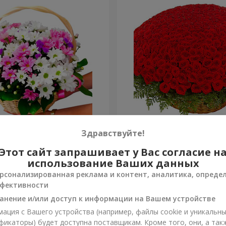
изантем "Яркая поляна"
501 красная роза
Здравствуйте!
Этот сайт запрашивает у Вас согласие н
58 907 грн
Заказать
использование Ваших данных
рсонализированная реклама и контент, аналитика, опреде
фективности
анение и/или доступ к информации на Вашем устройстве
ация с Вашего устройства (например, файлы cookie и уникальн
фикаторы) будет доступна поставщикам. Кроме того, они, а так