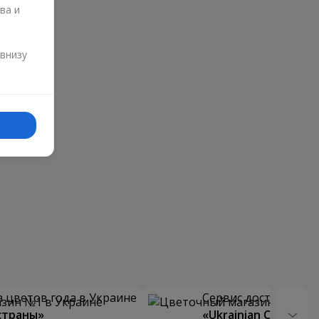
ва и
и
 внизу
 цветов года в Украине
Сервис доставки цв
страны»
«Ukrainian Choice»