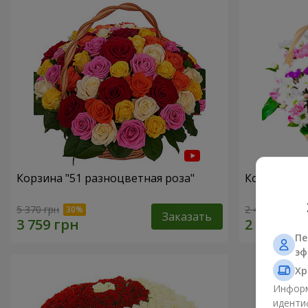
Корзина "51 разноцветная роза"
Корзина хр
5 370 грн
2 469 грн
Заказать
Пе
эф
Хр
Информ
иденти