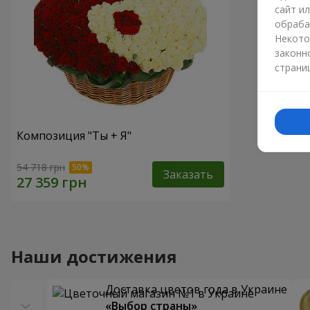
сайт и
обраба
Некото
законн
страни
Композиция "Ты + Я"
54 718 грн
Заказать
Наши достижения
Доставка цветов года в Украине
«Выбор страны»