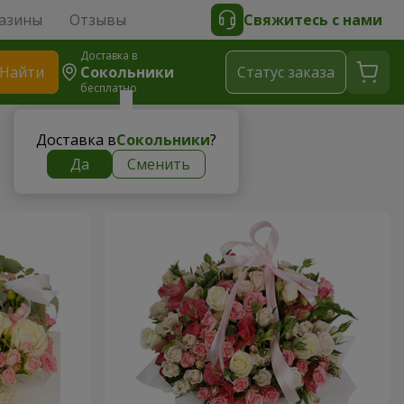
азины
Отзывы
Свяжитесь с нами
Доставка в
Найти
Сокольники
Cтатус заказа
бесплатно
Доставка в
Сокольники
?
Да
Сменить