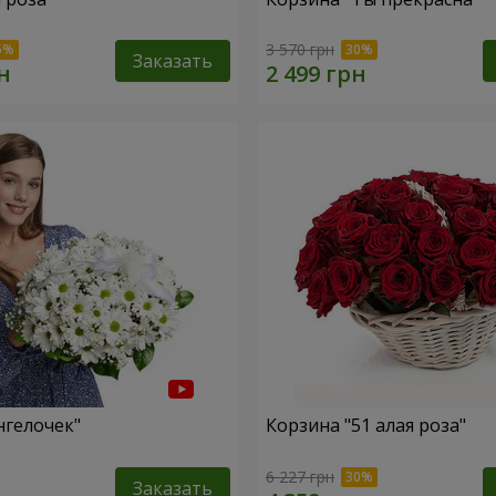
3 570 грн
Заказать
нгелочек"
Корзина "51 алая роза"
6 227 грн
Заказать