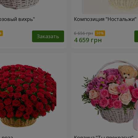
озовый вихрь"
Композиция "Ностальжи"
6 656 грн
Заказать
я роза
Корзина "Ты прекрасна"