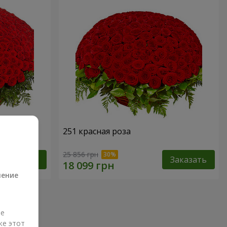
251 красная роза
а
25 856 грн
Заказать
Заказать
ление
ые
же этот