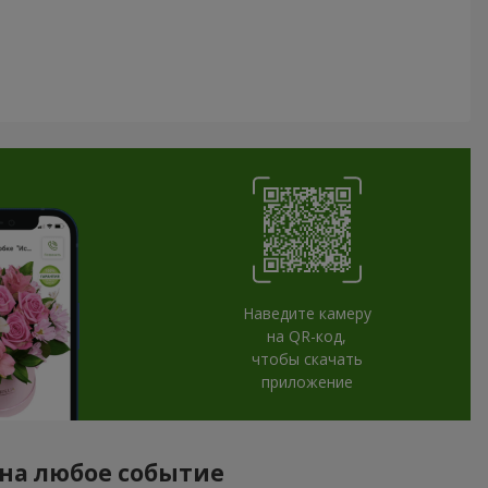
Наведите камеру
на QR-код,
чтобы скачать
приложение
 на любое событие