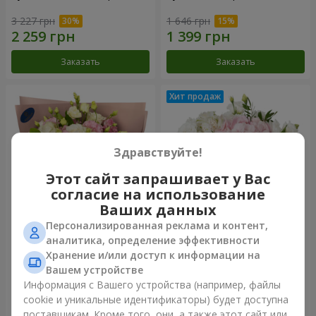
3 227 грн
1 646 грн
Заказать
Заказать
Здравствуйте!
Этот сайт запрашивает у Вас
согласие на использование
Ваших данных
Персонализированная реклама и контент,
Букет "Панна Котта"
Композиция "Нежное
аналитика, определение эффективности
прикосновение"
Хранение и/или доступ к информации на
2 199 грн
1 777 грн
Вашем устройстве
Информация с Вашего устройства (например, файлы
cookie и уникальные идентификаторы) будет доступна
Заказать
Заказать
поставщикам. Кроме того, они, а также этот сайт или