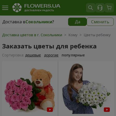
Доставка в
Сокольники
?
Да
Сменить
Доставка в
Сокольники
|
бесплатно
Доставка цветов в г. Сокольники
> Кому > Цветы ребенку
Заказать цветы для ребенка
Cортировка:
дешевые
дорогие
популярные