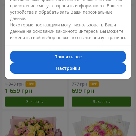
приложение смогут сохранять информацию с Вашего
устройства и обрабатывать Ваши персональные
данные.
Некоторые поставщики могут использовать Ваши
данные на основании законного интереса. Вы можете
изменить свой выбор позже по ссылке внизу страницы.
Принять все
Настройки
Букет "Розовый вкус
Букет "Blueberry"
ванили"
1 843 грн
777 грн
Заказать
Заказать