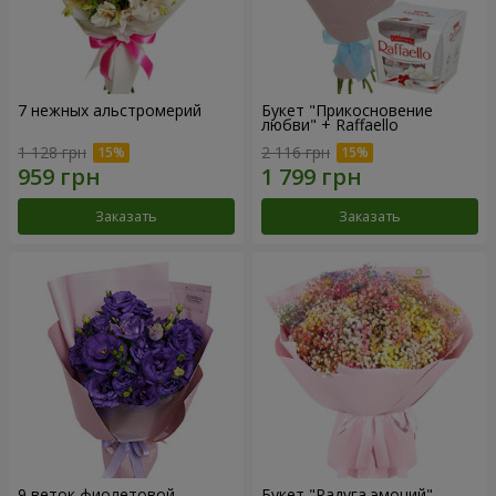
7 нежных альстромерий
Букет "Прикосновение
любви" + Raffaello
1 128 грн
2 116 грн
Заказать
Заказать
9 веток фиолетовой
Букет "Радуга эмоций"