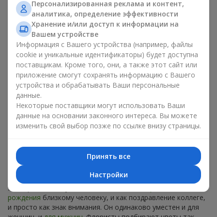
Персонализированная реклама и контент,
сейчас
аналитика, определение эффективности
Хранение и/или доступ к информации на
Роскошный букет недели - это модно, стильно и
Вашем устройстве
оригинально. Каждый раз - уникальная сезонная
Информация с Вашего устройства (например, файлы
композиция с новым настроением.
cookie и уникальные идентификаторы) будет доступна
поставщикам. Кроме того, они, а также этот сайт или
Ограниченное время действия
приложение смогут сохранять информацию с Вашего
устройства и обрабатывать Ваши персональные
Предложение действует только 7 дней. Оно полностью
данные.
уникально, и аналогов вы не найдете нигде. Это как
Некоторые поставщики могут использовать Ваши
дизайнерская вещь, которую хотят все, но могут
данные на основании законного интереса. Вы можете
позволить себе немногие. В случае с букетом недели цена
изменить свой выбор позже по ссылке внизу страницы.
доступна для каждого.
Идеальный подарок на любой
Принять все
случай в в г. Сокольники
Настройки
Универсальный букет подойдет и как
подарок на день
рождения
близкому человеку, и как поздравление коллеге,
и просто как знак внимания. Он одинаково уместен и для
женщин, и
для мужчин
. Флористы подбирают цветы так,