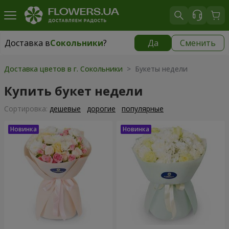
Доставка в
Сокольники
?
Да
Сменить
Доставка в
Сокольники
|
бесплатно
Доставка цветов в г. Сокольники
> Букеты недели
Купить букет недели
Cортировка:
дешевые
дорогие
популярные