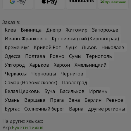
Заказ в:
Киев
Винница
Днепр
Житомир
Запорожье
Ивано-Франковск
Кропивницкий (Кировоград)
Кременчуг
Кривой Рог
Луцк
Львов
Николаев
Одесса
Полтава
Ровно
Сумы
Тернополь
Ужгород
Харьков
Херсон
Хмельницкий
Черкассы
Черновцы
Чернигов
Самар (Новомосковск)
Павлоград
Белая Церковь
Буча
Васильков
Ирпень
Умань
Варшава
Прага
Вена
Берлин
Ревное
Бургас
Солнечный берег
Варна
другие регионы
На других языках:
Укр:
Букети тижня