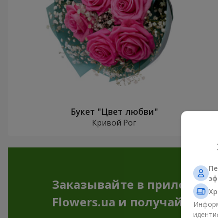
Букет "Цвет любви"
Кривой Рог
Пе
эф
Заказывайте в приложен
Хр
Flowers.ua и получайте бо
Информ
иденти