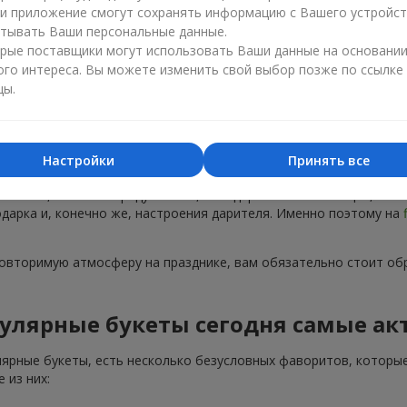
ли приложение смогут сохранять информацию с Вашего устройст
тывать Ваши персональные данные.
рые поставщики могут использовать Ваши данные на основани
ого интереса. Вы можете изменить свой выбор позже по ссылке
цы.
Популярные букеты — тренды сезона
Настройки
Принять все
тренды. Каждый год появляются новые популярные букеты, а не
 на пике, не только радуют глаз, но и дарят особые эмоции, ко
подарка и, конечно же, настроения дарителя. Именно поэтому на
повторимую атмосферу на празднике, вам обязательно стоит об
улярные букеты сегодня самые ак
лярные букеты, есть несколько безусловных фаворитов, которые
 из них: