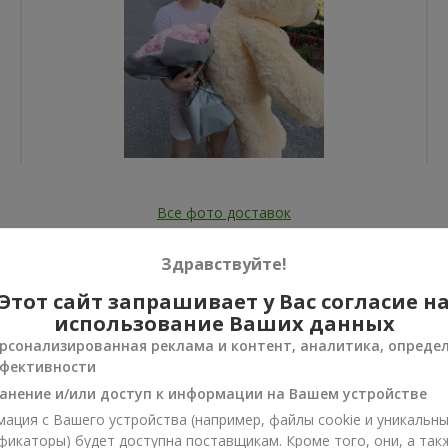
Все фото доставок
Заказать этот товар
Здравствуйте!
Этот сайт запрашивает у Вас согласие н
использование Ваших данных
рсонализированная реклама и контент, аналитика, опреде
фективности
ии
анение и/или доступ к информации на Вашем устройстве
нусы
ация с Вашего устройства (например, файлы cookie и уникальн
фикаторы) будет доступна поставщикам. Кроме того, они, а так