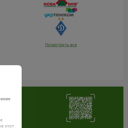
Посмотреть все
а
ление
ые
же этот