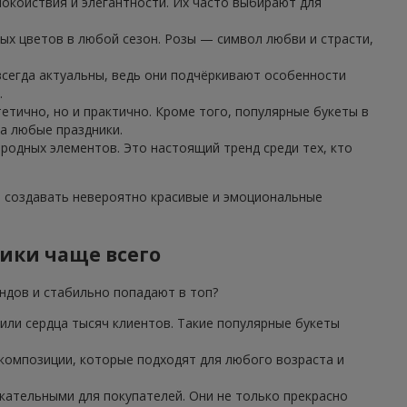
окойствия и элегантности. Их часто выбирают для
ых цветов в любой сезон. Розы — символ любви и страсти,
 всегда актуальны, ведь они подчёркивают особенности
.
етично, но и практично. Кроме того, популярные букеты в
а любые праздники.
иродных элементов. Это настоящий тренд среди тех, кто
т создавать невероятно красивые и эмоциональные
ники чаще всего
ендов и стабильно попадают в топ?
или сердца тысяч клиентов. Такие популярные букеты
 композиции, которые подходят для любого возраста и
ательными для покупателей. Они не только прекрасно