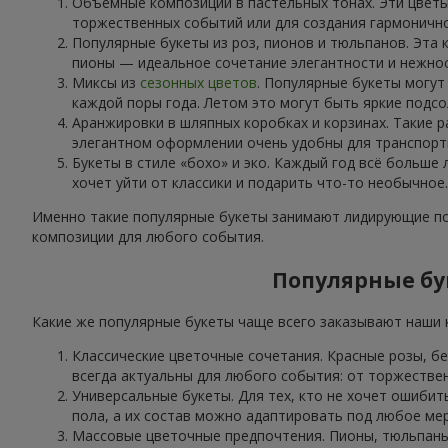
Объёмные композиции в пастельных тонах. Эти цветы
торжественных событий или для создания гармоничн
Популярные букеты из роз, пионов и тюльпанов. Эта 
пионы — идеальное сочетание элегантности и нежнос
Миксы из
сезонных цветов
. Популярные букеты могут
каждой поры года. Летом это могут быть яркие подсо
Аранжировки в шляпных коробках и корзинах. Такие р
элегантном оформлении очень удобны для транспорти
Букеты в стиле «бохо» и эко. Каждый год всё больше
хочет уйти от классики и подарить что-то необычное.
Именно такие популярные букеты занимают лидирующие поз
композиции для любого события.
Популярные бук
Какие же популярные букеты чаще всего заказывают наши к
Классические цветочные сочетания. Красные розы, б
всегда актуальны для любого события: от торжестве
Универсальные букеты. Для тех, кто не хочет ошибит
пола, а их состав можно адаптировать под любое ме
Массовые цветочные предпочтения. Пионы, тюльпаны