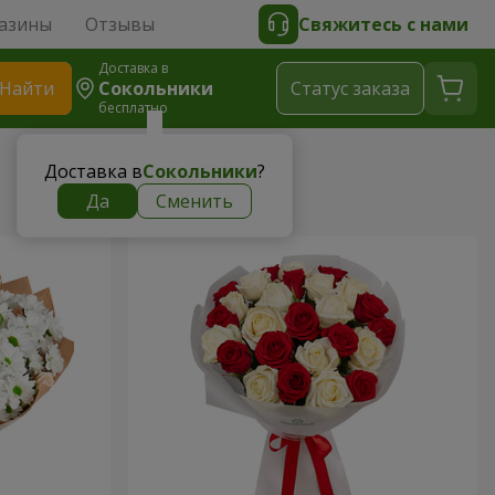
азины
Отзывы
Свяжитесь с нами
Доставка в
Найти
Сокольники
Cтатус заказа
бесплатно
Доставка в
Сокольники
?
Да
Сменить