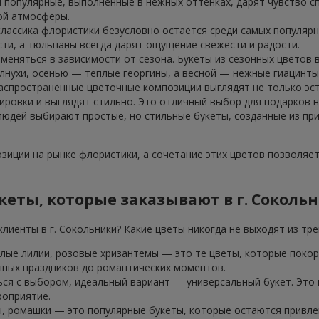
 популярные, выполненные в нежных оттенках, дарят чувство сп
ой атмосферы.
классика флористики безусловно остаётся среди самых популярн
ти, а тюльпаны всегда дарят ощущение свежести и радости.
 меняться в зависимости от сезона. Букеты из сезонных цветов
лнухи, осенью — тёплые георгины, а весной — нежные гиацинты
аспространённые цветочные композиции выглядят не только эст
ровки и выглядят стильно. Это отличный выбор для подарков н
 людей выбирают простые, но стильные букеты, созданные из пр
иции на рынке флористики, а сочетание этих цветов позволяе
еты, которые заказывают в г. Соколь
лиенты в г. Сокольники? Какие цветы никогда не выходят из тр
елые лилии, розовые хризантемы — это те цветы, которые покор
нных праздников до романтических моментов.
ься с выбором, идеальный вариант — универсальный букет. Это
роприятие.
, ромашки — это популярные букеты, которые остаются привлек