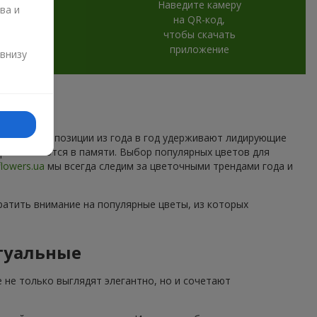
Наведите камеру
ва и
на QR-код,
чтобы скачать
и
приложение
 внизу
которые композиции из года в год удерживают лидирующие
торые остаются в памяти. Выбор популярных цветов для
flowers.ua
мы всегда следим за цветочными трендами года и
ратить внимание на популярные цветы, из которых
туальные
 не только выглядят элегантно, но и сочетают