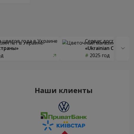
 цветов года в Украине
Сервис доставки цв
страны»
«Ukrainian Choice»
од
2025 год
Наши клиенты