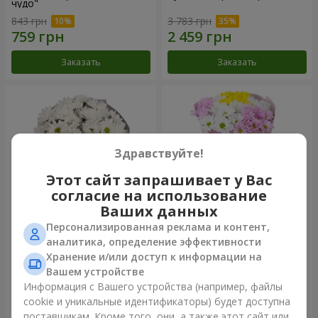
чудо"
843 грн
3 783 грн
Заказать
Заказать
Здравствуйте!
Этот сайт запрашивает у Вас
согласие на использование
Ваших данных
Персонализированная реклама и контент,
Букет "Киото" из 5 белых
Букет "Времена года"
аналитика, определение эффективности
хризантем
Хранение и/или доступ к информации на
999 грн
1 199 грн
Вашем устройстве
Информация с Вашего устройства (например, файлы
cookie и уникальные идентификаторы) будет доступна
Заказать
Заказать
поставщикам. Кроме того, они, а также этот сайт или