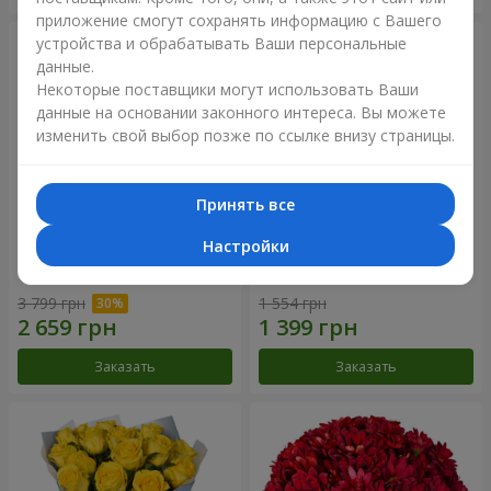
приложение смогут сохранять информацию с Вашего
устройства и обрабатывать Ваши персональные
данные.
Некоторые поставщики могут использовать Ваши
данные на основании законного интереса. Вы можете
изменить свой выбор позже по ссылке внизу страницы.
Принять все
Настройки
Букет "Крещатик"
Букет "Мы и лето"
3 799 грн
1 554 грн
Заказать
Заказать