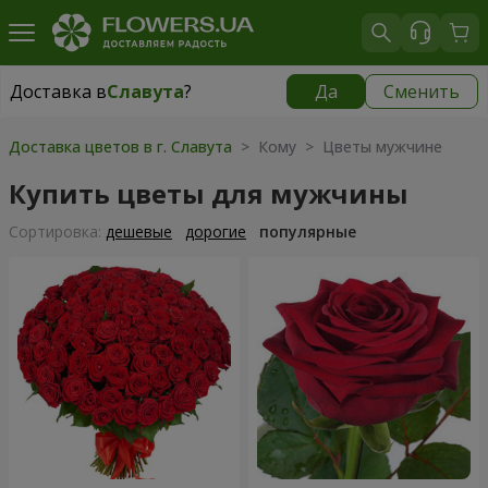
Доставка в
Славута
?
Да
Сменить
Доставка в
Славута
|
1160 грн
Доставка цветов в г. Славута
> Кому > Цветы мужчине
Купить цветы для мужчины
Cортировка:
дешевые
дорогие
популярные