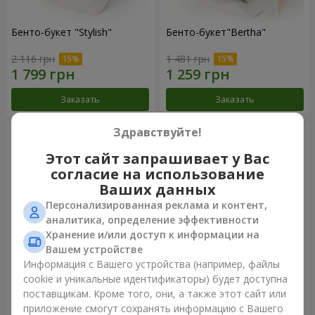
Бенто-букет "Stylish"
Бенто-букет"Bertha"
2 116 грн
1 481 грн
Заказать
Заказать
Здравствуйте!
Этот сайт запрашивает у Вас
согласие на использование
Ваших данных
Персонализированная реклама и контент,
аналитика, определение эффективности
Хранение и/или доступ к информации на
Вашем устройстве
Информация с Вашего устройства (например, файлы
Букет "Kamaliya"
Букет "Moon Dance"
cookie и уникальные идентификаторы) будет доступна
поставщикам. Кроме того, они, а также этот сайт или
3 199 грн
2 513 грн
приложение смогут сохранять информацию с Вашего