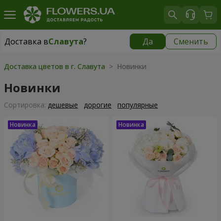
Доставка в
Славута
?
Да
Сменить
Доставка в
Славута
|
1160 грн
Доставка цветов в г. Славута
> Новинки
Новинки
Cортировка:
дешевые
дорогие
популярные