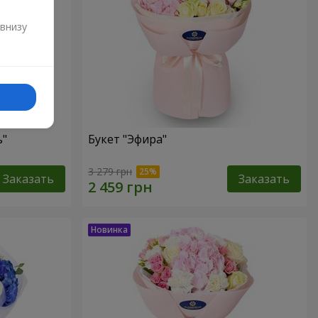
и
 внизу
ь"
Букет "Эфира"
3 279 грн
Заказать
Заказать