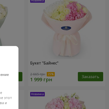
Букет "Байнес"
а
2 665 грн
ление
Заказать
Заказать
ые
же этот
ва и