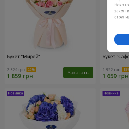
Некото
законн
страни
Букет "Мирей"
Букет "Саф
2 324 грн
1 952 грн
Заказать