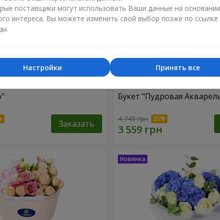
рые поставщики могут использовать Ваши данные на основани
ого интереса. Вы можете изменить свой выбор позже по ссылке
цы.
Настройки
Принять все
о"
Букет "Пудровая Акварел
4 745 грн
Заказать