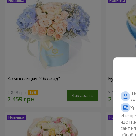
Композиция "Окленд"
Букет "Sia"
2 893 грн
3 145 грн
Пе
Заказать
эф
Хр
Информ
иденти
сайт и
обраба