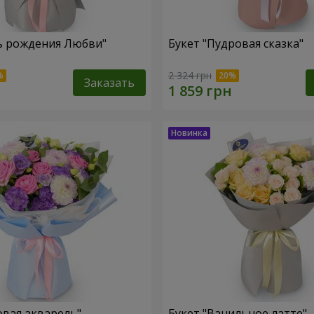
ь рождения Любви"
Букет "Пудровая сказка"
2 324 грн
Заказать
овая акварель"
Букет "Ванильное латте"