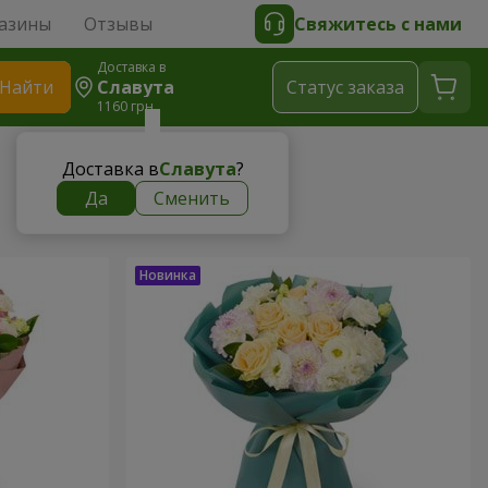
азины
Отзывы
Свяжитесь с нами
Доставка в
Найти
Славута
Cтатус заказа
1160 грн
Доставка в
Славута
?
Да
Сменить