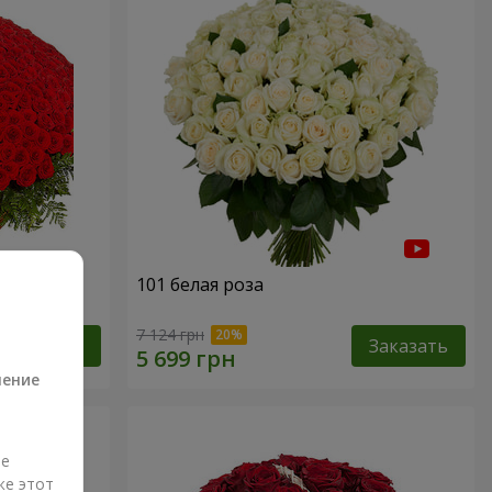
101 белая роза
а
7 124 грн
Заказать
Заказать
ление
ые
же этот