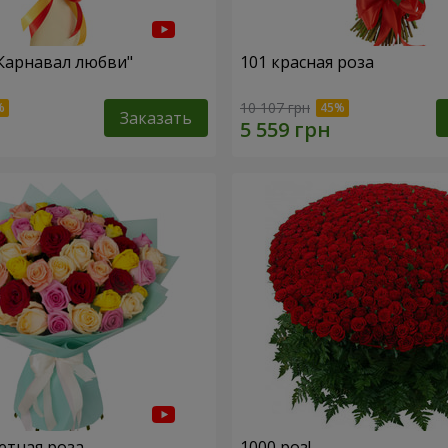
"Карнавал любви"
101 красная роза
10 107 грн
Заказать
етная роза
1000 роз!