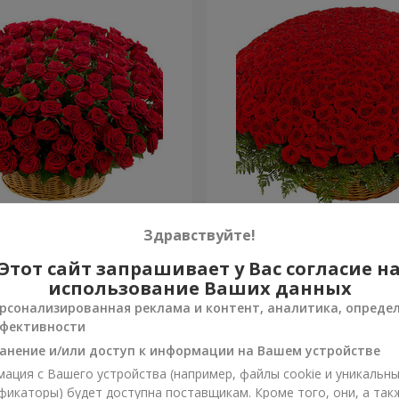
я роза
501 красная роза
Здравствуйте!
Этот сайт запрашивает у Вас согласие н
54 725 грн
Заказать
использование Ваших данных
рсонализированная реклама и контент, аналитика, опреде
фективности
анение и/или доступ к информации на Вашем устройстве
ация с Вашего устройства (например, файлы cookie и уникальн
фикаторы) будет доступна поставщикам. Кроме того, они, а так