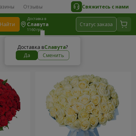
азины
Отзывы
Свяжитесь с нами
Доставка в
Найти
Славута
Cтатус заказа
1160 грн
Доставка в
Славута
?
Да
Сменить