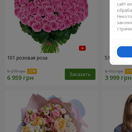
сайт и
обраба
Некото
законн
страни
101 розовая роза
51 розовая
9 279 грн
6 152 грн
Заказать