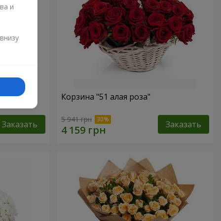
ва и
и
 внизу
Корзина "51 алая роза"
5 941 грн
Заказать
Заказать