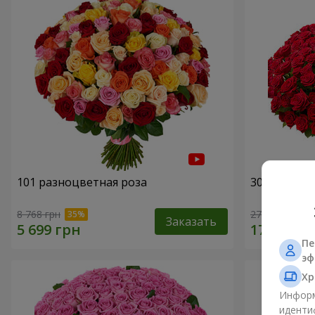
101 разноцветная роза
301 красна
8 768 грн
27 691 грн
Заказать
Пе
эф
Хр
Информ
иденти