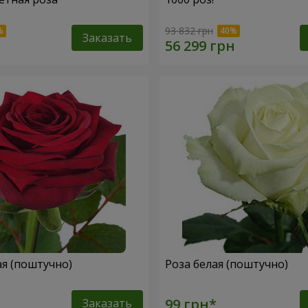
93 832 грн
Заказать
ая (поштучно)
Роза белая (поштучно)
Заказать