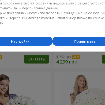
ли приложение смогут сохранять информацию с Вашего устройст
тывать Ваши персональные данные.
рые поставщики могут использовать Ваши данные на основани
ого интереса. Вы можете изменить свой выбор позже по ссылке
цы.
Настройки
Принять все
 роза
Корзина "С наилучшими
пожеланиями!"
5 732 грн
Заказать