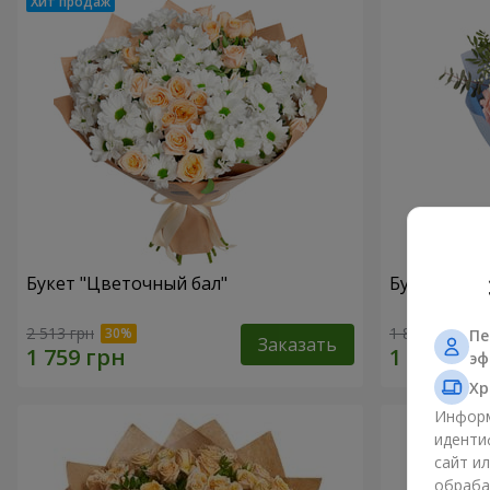
Букет "Цветочный бал"
Букет "Мир
2 513 грн
1 856 грн
Пе
Заказать
эф
Хр
Информ
иденти
сайт и
обраба