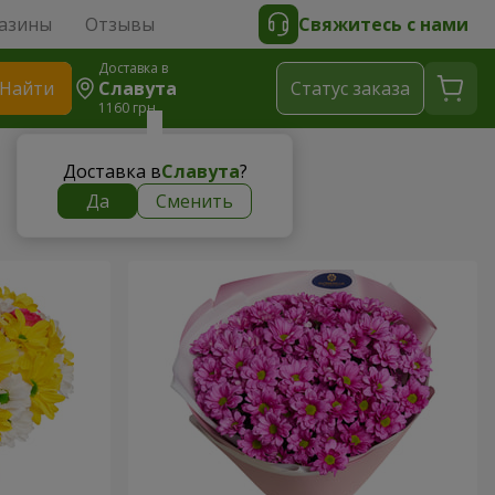
азины
Отзывы
Свяжитесь с нами
Доставка в
Найти
Славута
Cтатус заказа
1160 грн
Доставка в
Славута
?
Да
Сменить