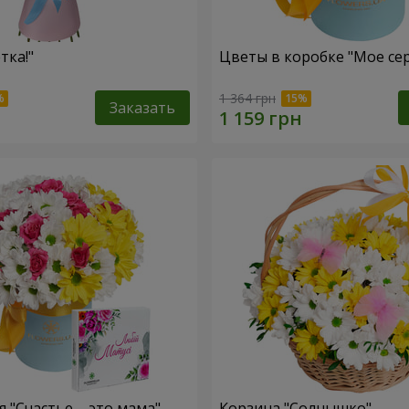
тка!"
Цветы в коробке "Мое се
1 364 грн
Заказать
 "Счастье – это мама"
Корзина "Солнышко"