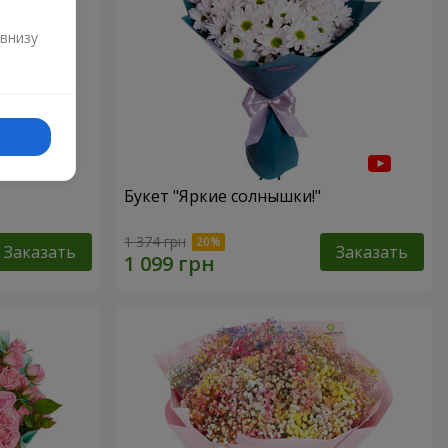
и
 внизу
Букет "Яркие солнышки!"
1 374 грн
Заказать
Заказать