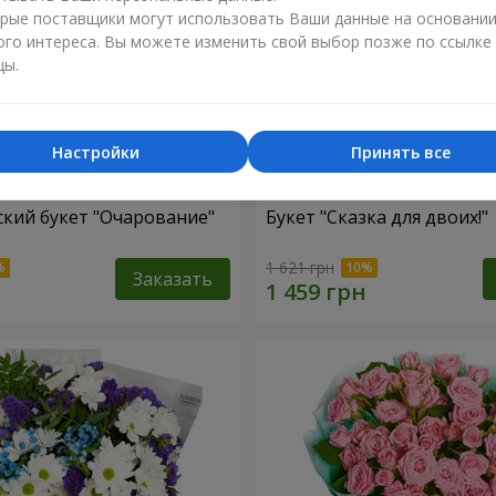
рые поставщики могут использовать Ваши данные на основани
ого интереса. Вы можете изменить свой выбор позже по ссылке
цы.
Настройки
Принять все
кий букет "Очарование"
Букет "Сказка для двоих!"
1 621 грн
Заказать