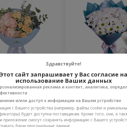
Здравствуйте!
 начинается с Мамы"
Композиция "Берегиня М
Этот сайт запрашивает у Вас согласие н
использование Ваших данных
1 443 грн
рсонализированная реклама и контент, аналитика, опреде
Заказать
фективности
анение и/или доступ к информации на Вашем устройстве
ация с Вашего устройства (например, файлы cookie и уникальн
фикаторы) будет доступна поставщикам. Кроме того, они, а так
ли приложение смогут сохранять информацию с Вашего устройст
тывать Ваши персональные данные.