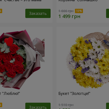
1 666 грн
Заказать
т "Люблю!"
Букет "Золотце!"
1 510 грн
Заказать