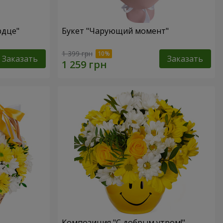
рдце"
Букет "Чарующий момент"
1 399 грн
Заказать
Заказать
Композиция "С добрым утром!"