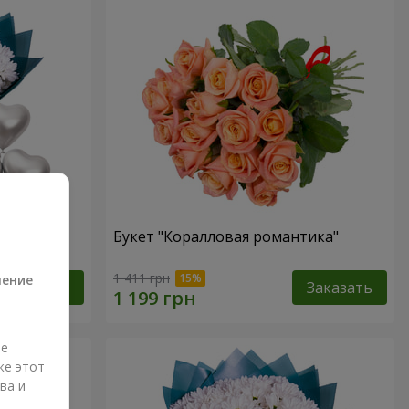
ама"
Букет "Коралловая романтика"
а
1 411 грн
ление
Заказать
Заказать
ые
же этот
ва и