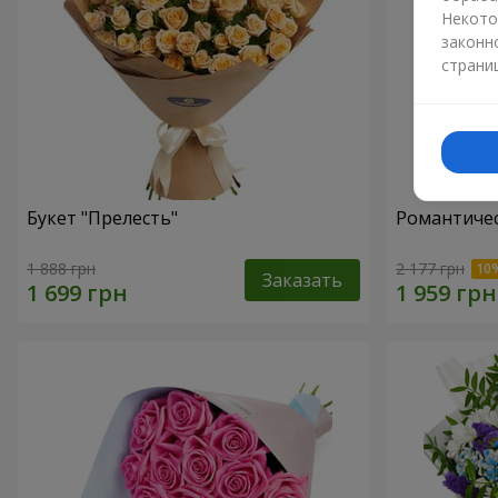
Некото
законн
страни
Букет "Прелесть"
Романтичес
1 888 грн
2 177 грн
Заказать