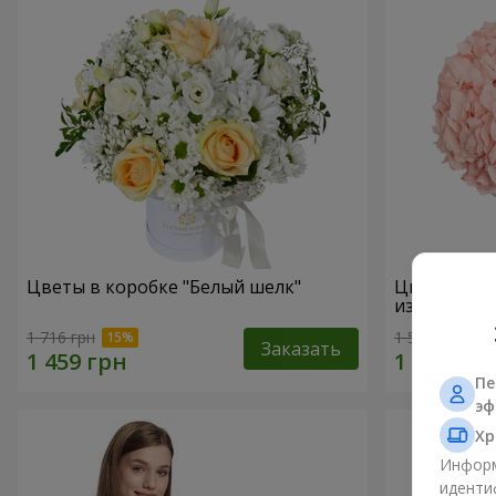
Цветы в коробке "Белый шелк"
Цветы в ко
избежать"
1 716 грн
1 599 грн
Заказать
Пе
эф
Хр
Информ
иденти