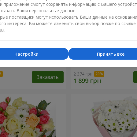
ли приложение смогут сохранять информацию с Вашего устройст
тывать Ваши персональные данные.
рые поставщики могут использовать Ваши данные на основани
ого интереса. Вы можете изменить свой выбор позже по ссылке
цы.
Настройки
Принять все
любленный сад"
Композиция "Charlotte"
2 374 грн
Заказать