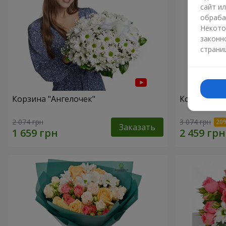
сайт и
обраба
Некото
законн
страни
Корзина "Ангелочек"
Корзина "В
2 074 грн
3 074 грн
Заказать