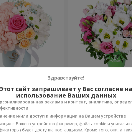
робке "Счастья не
Композиция "Лучики в гла
Здравствуйте!
Этот сайт запрашивает у Вас согласие н
999 грн
Заказать
использование Ваших данных
рсонализированная реклама и контент, аналитика, опреде
фективности
анение и/или доступ к информации на Вашем устройстве
ация с Вашего устройства (например, файлы cookie и уникальн
фикаторы) будет доступна поставщикам. Кроме того, они, а так