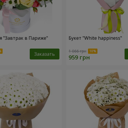
 "Завтрак в Париже"
Букет "White happiness"
1 066 грн
Заказать