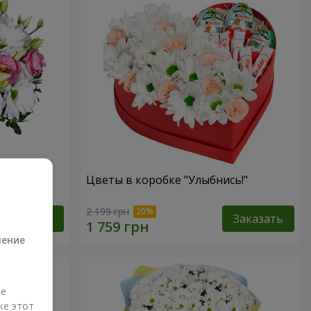
зах"
Цветы в коробке "Улыбнись!"
а
2 199 грн
Заказать
Заказать
ление
ые
же этот