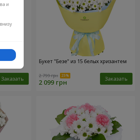
ва и
и
 внизу
Букет "Безе" из 15 белых хризантем
2 799 грн
Заказать
Заказать