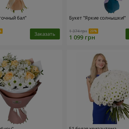
точный бал"
Букет "Яркие солнышки!"
1 374 грн
Заказать
ed you"
51 белая хризантема