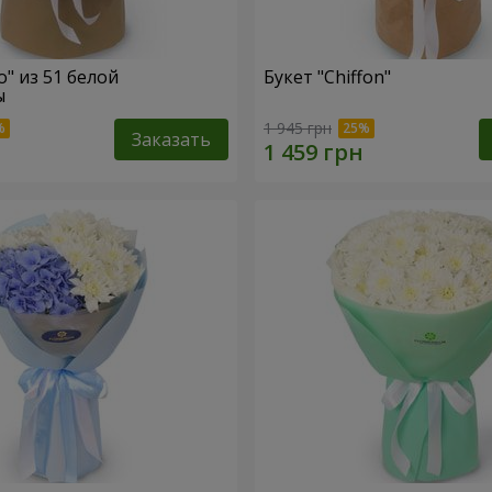
o" из 51 белой
Букет "Chiffon"
ы
1 945 грн
Заказать