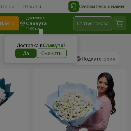
азины
Отзывы
Свяжитесь с нами
Доставка в
Найти
Славута
Cтатус заказа
1160 грн
Доставка в
Славута
?
Да
Сменить
Подкатегории