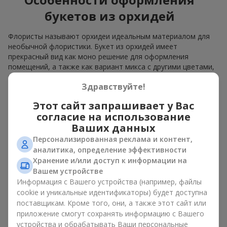
букетов из орхидей
Флористы называют орхидеи идеальным материалом для
необычной флористики. Букет из орхидей имеет
прекрасный вид как моно решение для оформления
помещений, а также как вариант микса с другими цветами,
который сохраняет свою выразительность в любом
Здравствуйте!
формате.
Этот сайт запрашивает у Вас
Благодаря своей структуре орхидея позволяет создавать
композиции в классическом, минималистичном или
согласие на использование
современном стиле. Букет из орхидей эффектно смотрится
Ваших данных
как в камерных, так и в масштабных работах, а её
Персонализированная реклама и контент,
роскошные соцветия легко становятся центральным
аналитика, определение эффективности
элементом композиции. В зависимости от оформления и
Хранение и/или доступ к информации на
сорта растений различается и цена на орхидеи. Учитывайте
Вашем устройстве
это, прежде чем заказать букет из орхидей.
Информация с Вашего устройства (например, файлы
cookie и уникальные идентификаторы) будет доступна
Кому дарят орхидеи?
поставщикам. Кроме того, они, а также этот сайт или
приложение смогут сохранять информацию с Вашего
Букет из орхидей универсален и может подойти любому. Их
устройства и обрабатывать Ваши персональные