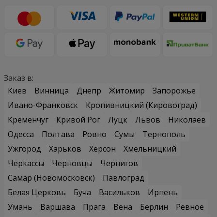
Заказ в:
Киев
Винница
Днепр
Житомир
Запорожье
Ивано-Франковск
Кропивницкий (Кировоград)
Кременчуг
Кривой Рог
Луцк
Львов
Николаев
Одесса
Полтава
Ровно
Сумы
Тернополь
Ужгород
Харьков
Херсон
Хмельницкий
Черкассы
Черновцы
Чернигов
Самар (Новомосковск)
Павлоград
Белая Церковь
Буча
Васильков
Ирпень
Умань
Варшава
Прага
Вена
Берлин
Ревное