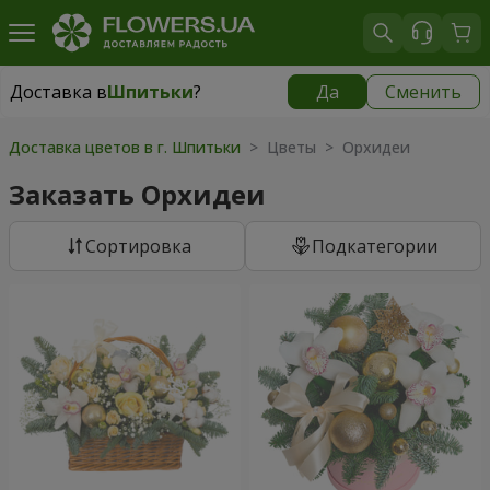
Доставка в
Шпитьки
?
Да
Сменить
Доставка в
Шпитьки
|
бесплатно
Доставка цветов в г. Шпитьки
> Цветы > Орхидеи
Заказать Орхидеи
Cортировка
Подкатегории