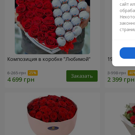
сайт и
обраба
Некото
законн
страни
Композиция в коробке "Любимой"
19 красных
6 265 грн
3 998 грн
Заказать