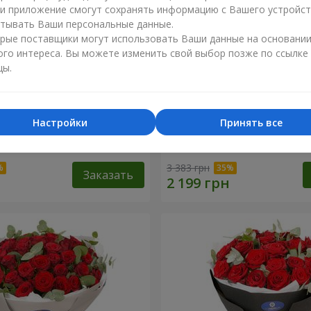
ли приложение смогут сохранять информацию с Вашего устройст
тывать Ваши персональные данные.
рые поставщики могут использовать Ваши данные на основани
ого интереса. Вы можете изменить свой выбор позже по ссылке
цы.
Настройки
Принять все
 роз с Пандой
19 красных роз с Мишкой
3 383 грн
Заказать