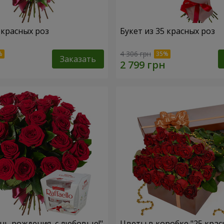
 красных роз
Букет из 35 красных роз
4 306 грн
Заказать
ень рождения, с любовью!"
Цветы в коробке "25 крас