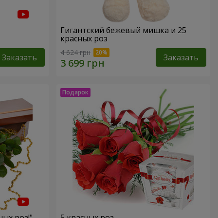
Гигантский бежевый мишка и 25
красных роз
4 624 грн
Заказать
Заказать
ных роз!"
5 красных роз