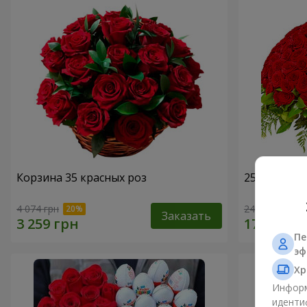
Корзина 35 красных роз
251 красна
4 074 грн
24 427 грн
Заказать
Пе
эф
Хр
Информ
иденти