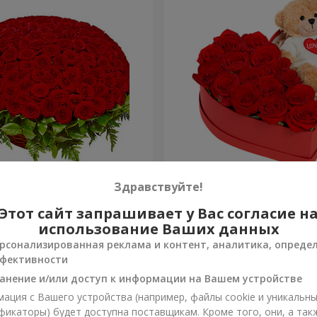
я роза
Композиция "Трогательн
Здравствуйте!
Этот сайт запрашивает у Вас согласие н
2 332 грн
Заказать
использование Ваших данных
рсонализированная реклама и контент, аналитика, опреде
фективности
анение и/или доступ к информации на Вашем устройстве
ация с Вашего устройства (например, файлы cookie и уникальн
фикаторы) будет доступна поставщикам. Кроме того, они, а так