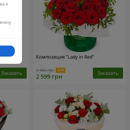
ва и
и
 внизу
Композиция "Lady in Red"
3 465 грн
Заказать
Заказать