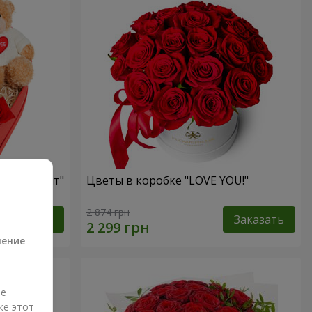
ый презент"
Цветы в коробке "LOVE YOU!"
а
2 874 грн
Заказать
Заказать
ление
ые
же этот