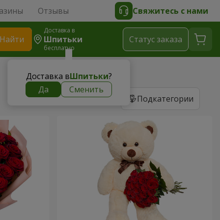
азины
Отзывы
Свяжитесь с нами
Доставка в
Найти
Шпитьки
Cтатус заказа
бесплатно
Доставка в
Шпитьки
?
Да
Сменить
Подкатегории