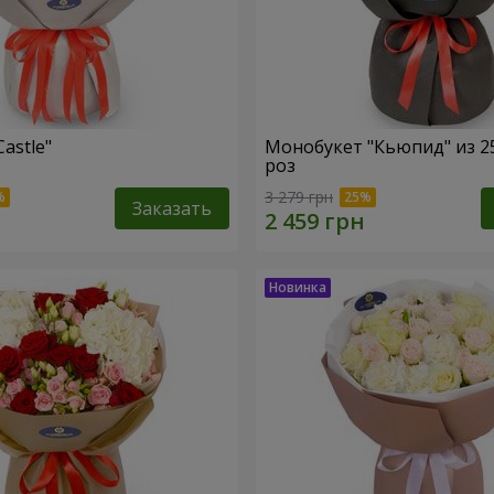
Castle"
Монобукет "Кьюпид" из 2
роз
3 279 грн
Заказать