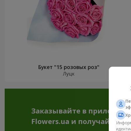
Букет "15 розовых роз"
Луцк
Пе
эф
Заказывайте в приложен
Хр
Flowers.ua и получайте бо
Информ
иденти