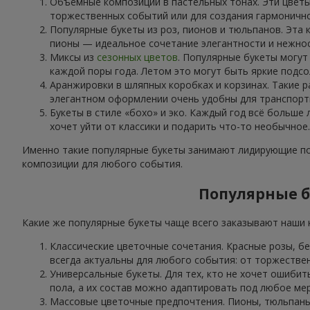
Объёмные композиции в пастельных тонах. Эти цветы
торжественных событий или для создания гармоничн
Популярные букеты из роз, пионов и тюльпанов. Эта 
пионы — идеальное сочетание элегантности и нежнос
Миксы из
сезонных цветов
. Популярные букеты могут
каждой поры года. Летом это могут быть яркие подсо
Аранжировки в шляпных коробках и корзинах. Такие р
элегантном оформлении очень удобны для транспорти
Букеты в стиле «бохо» и эко. Каждый год всё больше
хочет уйти от классики и подарить что-то необычное.
Именно такие популярные букеты занимают лидирующие поз
композиции для любого события.
Популярные б
Какие же популярные букеты чаще всего заказывают наши к
Классические цветочные сочетания. Красные розы, б
всегда актуальны для любого события: от торжестве
Универсальные букеты. Для тех, кто не хочет ошибит
пола, а их состав можно адаптировать под любое ме
Массовые цветочные предпочтения. Пионы, тюльпаны