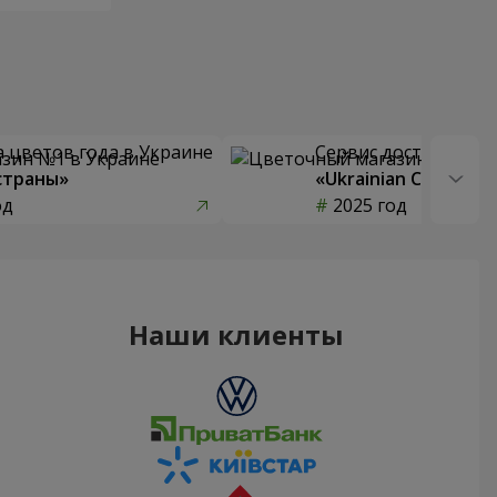
 цветов года в Украине
Сервис доставки цв
страны»
«Ukrainian Choice»
од
2025 год
Наши клиенты