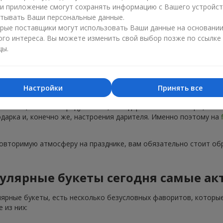
ли приложение смогут сохранять информацию с Вашего устройст
тывать Ваши персональные данные.
рые поставщики могут использовать Ваши данные на основани
ого интереса. Вы можете изменить свой выбор позже по ссылке
цы.
Популярные букеты — тренды сезона
Настройки
Принять все
тренды. Каждый год появляются новые популярные букеты, а не
 на пике, не только радуют глаз, но и дарят особые эмоции, ко
подарка и, конечно же, настроения дарителя. Именно поэтому на
повторимую атмосферу на празднике, вам обязательно стоит об
улярные букеты сегодня самые ак
лярные букеты, есть несколько безусловных фаворитов, которые
 из них: