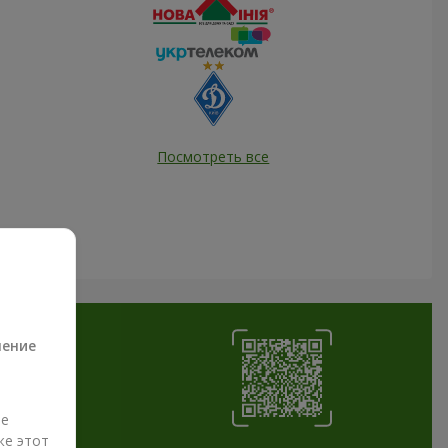
Посмотреть все
а
ление
ые
же этот