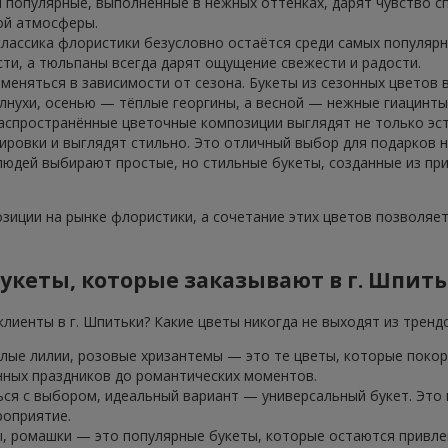
 популярные, выполненные в нежных оттенках, дарят чувство сп
ой атмосферы.
классика флористики безусловно остаётся среди самых популярн
ти, а тюльпаны всегда дарят ощущение свежести и радости.
 меняться в зависимости от сезона. Букеты из сезонных цветов
лнухи, осенью — тёплые георгины, а весной — нежные гиацинты
аспространённые цветочные композиции выглядят не только эст
ровки и выглядят стильно. Это отличный выбор для подарков н
 людей выбирают простые, но стильные букеты, созданные из пр
иции на рынке флористики, а сочетание этих цветов позволяе
укеты, которые заказывают в г. Шпить
лиенты в г. Шпитьки? Какие цветы никогда не выходят из тренд
елые лилии, розовые хризантемы — это те цветы, которые покор
нных праздников до романтических моментов.
ься с выбором, идеальный вариант — универсальный букет. Это
роприятие.
, ромашки — это популярные букеты, которые остаются привлек