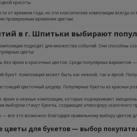
одной красоты.
ти от времени года, но эти классические композиции всегда ос
тим проверенным временем цветам.
ытий в г. Шпитьки выбирают попу
омпозиции подходят для множества событий. Они способны соз
пулярные цветы:
 без ярких и красочных цветов. Среди популярных вариантов — 
ий букет. Композиция может быть как нежной, так и яркой. Попу
настоящий цветочный шедевр. Популярные букеты из красных ро
а: яркие и нежные композиции, которые подчеркивают эмоциона
ным выбором станут букеты, создающие атмосферу сказочного пр
— всё это возможно благодаря правильному выбору цветов для
 цветы для букетов — выбор покупат