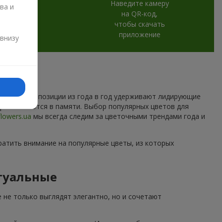
Наведите камеру
ва и
на QR-код,
чтобы скачать
и
приложение
 внизу
которые композиции из года в год удерживают лидирующие
торые остаются в памяти. Выбор популярных цветов для
flowers.ua
мы всегда следим за цветочными трендами года и
ратить внимание на популярные цветы, из которых
туальные
 не только выглядят элегантно, но и сочетают