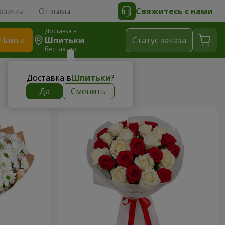
азины
Отзывы
Свяжитесь с нами
Доставка в
Найти
Шпитьки
Cтатус заказа
бесплатно
Доставка в
Шпитьки
?
Да
Сменить