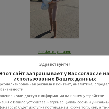
Все фото доставок
Заказать этот товар
Здравствуйте!
Этот сайт запрашивает у Вас согласие н
использование Ваших данных
рсонализированная реклама и контент, аналитика, опреде
фективности
ии
анение и/или доступ к информации на Вашем устройстве
нусы
ация с Вашего устройства (например, файлы cookie и уникальн
фикаторы) будет доступна поставщикам. Кроме того, они, а так