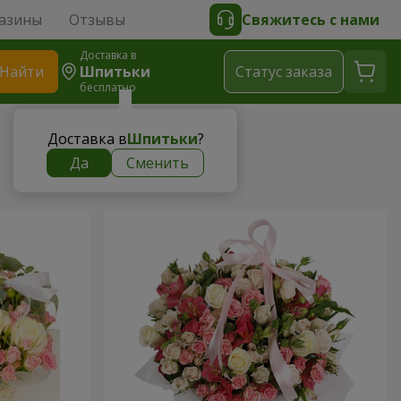
азины
Отзывы
Свяжитесь с нами
Доставка в
Найти
Шпитьки
Cтатус заказа
бесплатно
Доставка в
Шпитьки
?
Да
Сменить