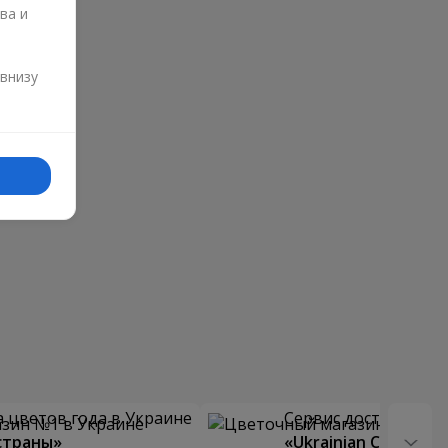
ва и
и
 внизу
 цветов года в Украине
Сервис доставки цв
страны»
«Ukrainian Choice»