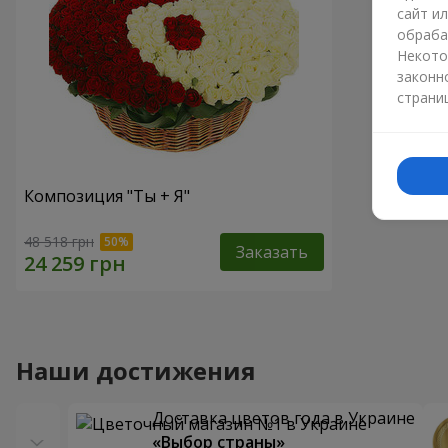
сайт и
обраба
Некото
законн
страни
Композиция "Ты + Я"
48 518 грн
Заказать
Наши достижения
Доставка цветов года в Украине
«Выбор страны»