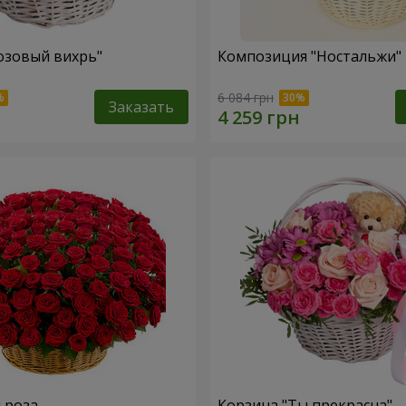
озовый вихрь"
Композиция "Ностальжи"
6 084 грн
Заказать
я роза
Корзина "Ты прекрасна"