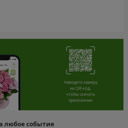
Наведите камеру
на QR-код,
чтобы скачать
приложение
на любое событие