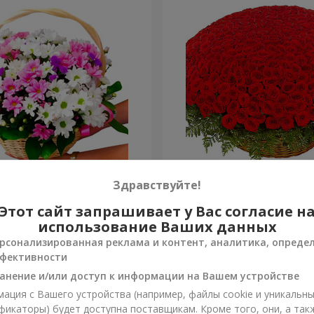
изантем "Яркая поляна"
501 красная роза
Здравствуйте!
Этот сайт запрашивает у Вас согласие н
57 089 грн
Заказать
использование Ваших данных
рсонализированная реклама и контент, аналитика, опреде
фективности
анение и/или доступ к информации на Вашем устройстве
ация с Вашего устройства (например, файлы cookie и уникальн
фикаторы) будет доступна поставщикам. Кроме того, они, а так