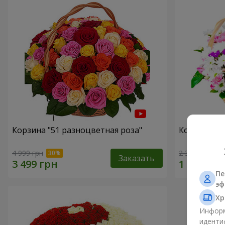
Корзина "51 разноцветная роза"
Корзина хр
4 999 грн
2 352 грн
Заказать
Пе
эф
Хр
Информ
иденти