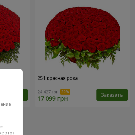
251 красная роза
а
24 427 грн
Заказать
Заказать
ление
ые
же этот