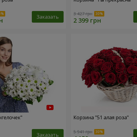
3 427 грн
Заказать
нгелочек"
Корзина "51 алая роза"
5 941 грн
Заказать