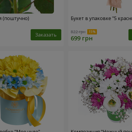
я (поштучно)
Букет в упаковке "5 красн
822 грн
Заказать
робке "Мое чудо"
Композиция "Нежный поц