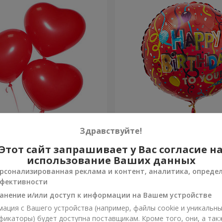
 шарика (красные сердца)
Шарик "С Днём рождения
Здравствуйте!
Этот сайт запрашивает у Вас согласие н
Заказать
использование Ваших данных
рсонализированная реклама и контент, аналитика, опреде
фективности
анение и/или доступ к информации на Вашем устройстве
ация с Вашего устройства (например, файлы cookie и уникальн
фикаторы) будет доступна поставщикам. Кроме того, они, а так