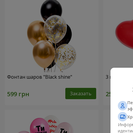
Фонтан шаров "Black shine"
3 гелиевых
Заказать
Пе
эф
Хр
Информ
иденти