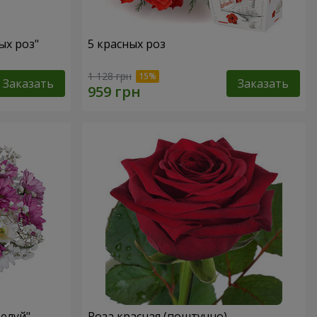
ых роз"
5 красных роз
1 128 грн
Заказать
Заказать
елуй"
Роза красная (поштучно)