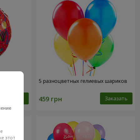
"
5 разноцветных гелиевых шариков
а
Заказать
Заказать
ление
ые
же этот