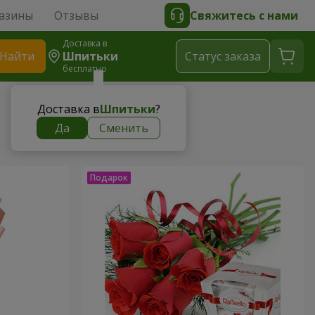
азины
Отзывы
Свяжитесь с нами
Доставка в
Найти
Шпитьки
Cтатус заказа
бесплатно
Доставка в
Шпитьки
?
Да
Сменить