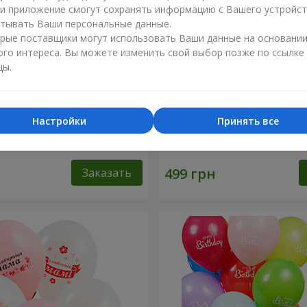
ли приложение смогут сохранять информацию с Вашего устройст
тывать Ваши персональные данные.
рые поставщики могут использовать Ваши данные на основани
ого интереса. Вы можете изменить свой выбор позже по ссылке
цы.
Настройки
Принять все
ров "Нежность"
Фонтан шаров “Golden hea
Заказать