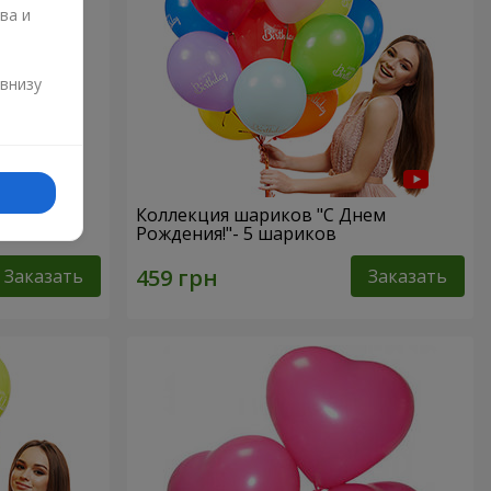
ва и
и
 внизу
rts”
Коллекция шариков "С Днем
Рождения!"- 5 шариков
Заказать
Заказать