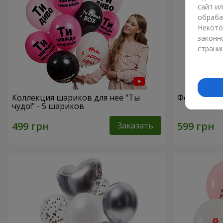
сайт и
обраба
Некото
законн
страни
Коллекция шариков для неё "Ты
Фонтан ша
чудо!" - 5 шариков
Заказать