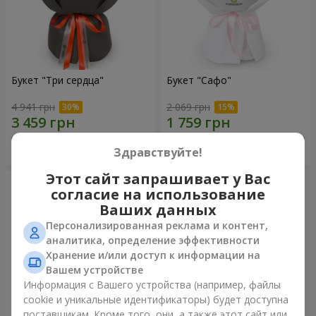
Букет "Три сердца"
Букет "Сафо"
4 941 грн
2 069 грн
Заказать
Заказать
Здравствуйте!
Этот сайт запрашивает у Вас
согласие на использование
Ваших данных
Персонализированная реклама и контент,
аналитика, определение эффективности
Хранение и/или доступ к информации на
Вашем устройстве
Информация с Вашего устройства (например, файлы
cookie и уникальные идентификаторы) будет доступна
поставщикам. Кроме того, они, а также этот сайт или