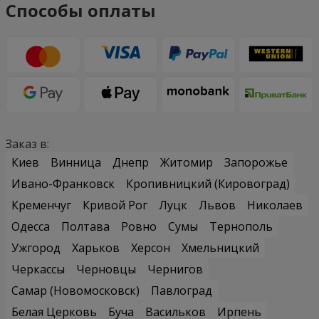
Способы оплаты
Заказ в:
Киев
Винница
Днепр
Житомир
Запорожье
Ивано-Франковск
Кропивницкий (Кировоград)
Кременчуг
Кривой Рог
Луцк
Львов
Николаев
Одесса
Полтава
Ровно
Сумы
Тернополь
Ужгород
Харьков
Херсон
Хмельницкий
Черкассы
Черновцы
Чернигов
Самар (Новомосковск)
Павлоград
Белая Церковь
Буча
Васильков
Ирпень