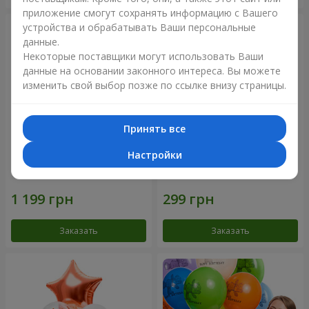
приложение смогут сохранять информацию с Вашего
устройства и обрабатывать Ваши персональные
данные.
Некоторые поставщики могут использовать Ваши
данные на основании законного интереса. Вы можете
изменить свой выбор позже по ссылке внизу страницы.
Принять все
Настройки
Фонтан шаров "Aloha"
Коллекция шариков
"Веселый День Рождения" -
3 шарика
Заказать
Заказать