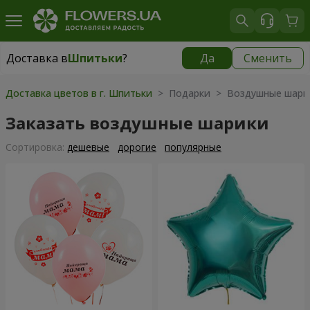
Доставка в
Шпитьки
?
Да
Сменить
Доставка в
Шпитьки
|
бесплатно
Доставка цветов в г. Шпитьки
> Подарки > Воздушные шари
Заказать воздушные шарики
Cортировка:
дешевые
дорогие
популярные