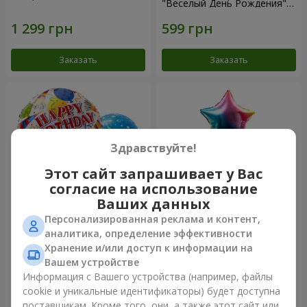
"Веселый День Рождения" -
7 шариков
Заказать
Заказать
Здравствуйте!
Этот сайт запрашивает у Вас
согласие на использование
Ваших данных
Персонализированная реклама и контент,
Микс гелиевых шариков
Фонтан шаров "Arcobaleno"
аналитика, определение эффективности
"Поздравление!"
Хранение и/или доступ к информации на
Вашем устройстве
Информация с Вашего устройства (например, файлы
cookie и уникальные идентификаторы) будет доступна
Заказать
Заказать
поставщикам. Кроме того, они, а также этот сайт или