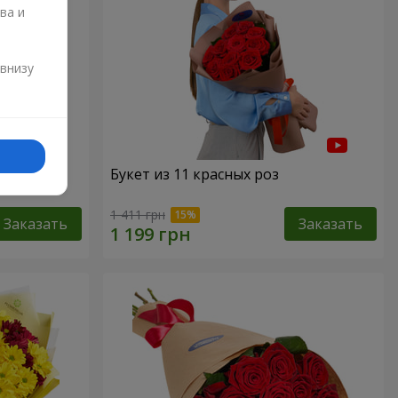
ва и
и
 внизу
"151
Букет из 11 красных роз
1 411 грн
Заказать
Заказать