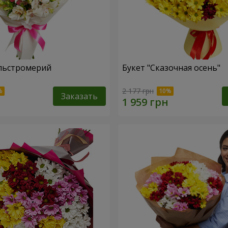
льстромерий
Букет "Сказочная осень"
2 177 грн
Заказать