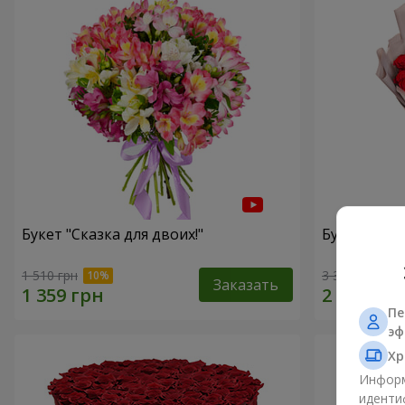
Букет "Сказка для двоих!"
Букет с упа
1 510 грн
3 383 грн
Заказать
Пе
эф
Хр
Информ
иденти