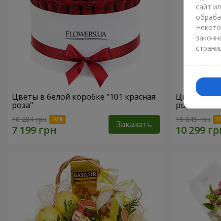
сайт и
обраба
Некото
законн
страни
Цветы в белой коробке "101 красная
Цветы в бе
роза"
роза"
10 284 грн
15 845 грн
Заказать