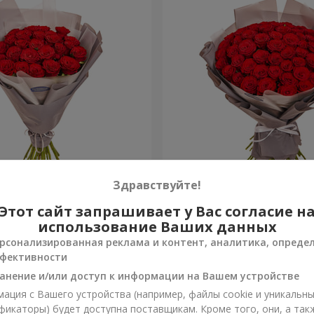
ковкой "25 красных роз"
Букет в упаковке "51 крас
Здравствуйте!
Этот сайт запрашивает у Вас согласие н
5 475 грн
Заказать
использование Ваших данных
рсонализированная реклама и контент, аналитика, опреде
фективности
анение и/или доступ к информации на Вашем устройстве
ация с Вашего устройства (например, файлы cookie и уникальн
фикаторы) будет доступна поставщикам. Кроме того, они, а так