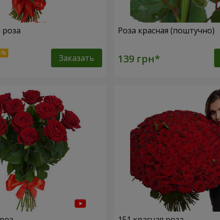
я роза
Роза красная (поштучно)
Заказать
 роз
151 красная роза