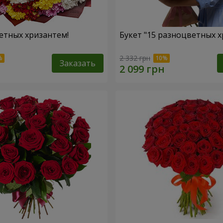
етных хризантем!
Букет "15 разноцветных х
2 332 грн
Заказать