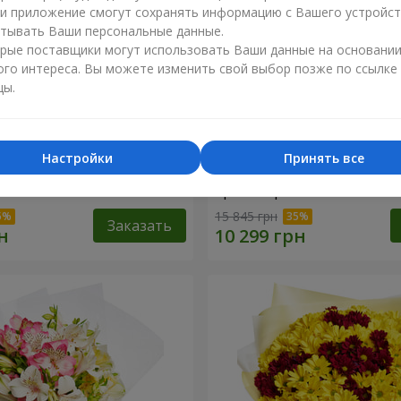
ли приложение смогут сохранять информацию с Вашего устройст
тывать Ваши персональные данные.
рые поставщики могут использовать Ваши данные на основани
ого интереса. Вы можете изменить свой выбор позже по ссылке
цы.
Настройки
Принять все
лой коробке "151 красная
Цветы в чёрной коробке 
красная роза"
15 845 грн
Заказать