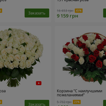
16 653 грн
Заказать
оза
Корзина "С наилучшими
пожеланиями!"
5 732 грн
Заказать