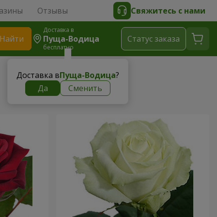
азины
Отзывы
Свяжитесь с нами
Доставка в
Найти
Пуща-Водица
Cтатус заказа
бесплатно
Доставка в
Пуща-Водица
?
Да
Сменить