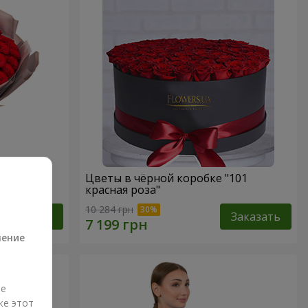
ная роза"
Цветы в чёрной коробке "101
красная роза"
а
10 284 грн
Заказать
Заказать
ление
ые
же этот