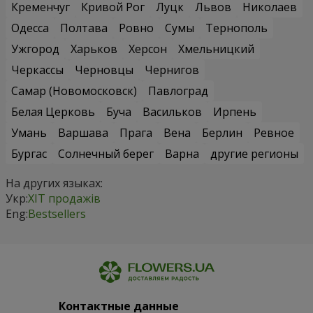
Кременчуг
Кривой Рог
Луцк
Львов
Николаев
Одесса
Полтава
Ровно
Сумы
Тернополь
Ужгород
Харьков
Херсон
Хмельницкий
Черкассы
Черновцы
Чернигов
Самар (Новомосковск)
Павлоград
Белая Церковь
Буча
Васильков
Ирпень
Умань
Варшава
Прага
Вена
Берлин
Ревное
Бургас
Солнечный берег
Варна
другие регионы
На других языках:
Укр:
ХІТ продажів
Eng:
Bestsellers
Контактные данные