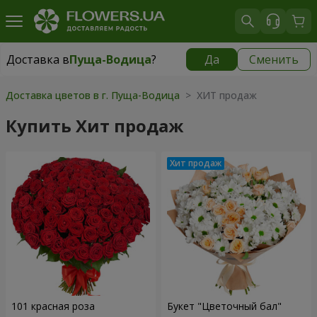
Доставка в
Пуща-Водица
?
Да
Сменить
Доставка в
Пуща-Водица
|
бесплатно
Доставка цветов в г. Пуща-Водица
> ХИТ продаж
Купить Хит продаж
101 красная роза
Букет "Цветочный бал"