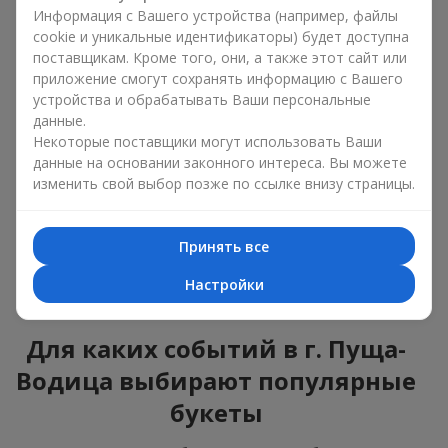
ошибиться с выбором, идеальный вариант —
Информация с Вашего устройства (например, файлы
универсальный букет. Это композиции, которые
cookie и уникальные идентификаторы) будет доступна
подходят для любого возраста и пола, а их состав
поставщикам. Кроме того, они, а также этот сайт или
можно адаптировать под любое мероприятие.
приложение смогут сохранять информацию с Вашего
Массовые цветочные предпочтения. Пионы,
устройства и обрабатывать Ваши персональные
тюльпаны, ромашки — это популярные букеты,
данные.
которые остаются привлекательными для
Некоторые поставщики могут использовать Ваши
покупателей. Они не только прекрасно выглядят, но и
данные на основании законного интереса. Вы можете
отражают атмосферу свежести и природной красоты.
изменить свой выбор позже по ссылке внизу страницы.
Популярные цветы для букетов часто меняются в
зависимости от времени года, но эти классические
композиции всегда остаются в списке самых
Принять все
востребованных. Если вы хотите быть уверенными в своём
выборе, смело обращайтесь к этим проверенным временем
Настройки
цветам.
Для каких событий в г. Пуща-
Водица выбирают популярные
букеты