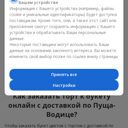
Вашем устройстве
красота и вкус в одном
Информация с Вашего устройства (например, файлы
подарке
cookie и уникальные идентификаторы) будет доступна
поставщикам. Кроме того, они, а также этот сайт или
приложение смогут сохранять информацию с Вашего
Торты с живыми цветами — это современное сочетание
флористики и гастрономической эстетики. Эксклюзивный
устройства и обрабатывать Ваши персональные
десерт в паре с
изысканным букетом
выглядит эффектно,
данные.
стильно и подчёркивает значимость события —
дня
Некоторые поставщики могут использовать Ваши
рождения
,
рождения ребёнка
или
корпоратива
.
данные на основании законного интереса. Вы можете
изменить свой выбор позже по ссылке внизу страницы.
В композиции букет цветов с тортом живые растения
задают эмоциональное настроение, а кондитерский декор
завершает сладкий праздничный акцент. Такой десерт с
Принять все
украшениями из любимых цветов отлично смотрится и на
праздничном столе, и на фотографиях.
Настройки
Как заказать торт к букету
онлайн с доставкой по Пуща-
Водице?
Чтобы заказать букет цветов с тортом с доставкой по