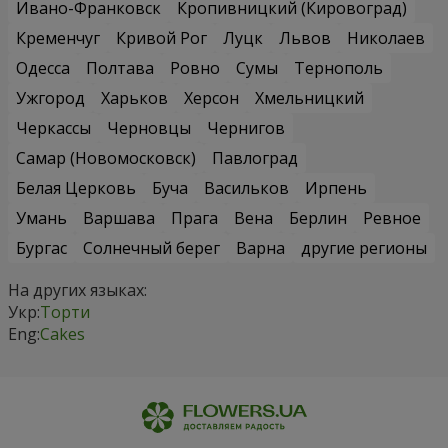
Ивано-Франковск
Кропивницкий (Кировоград)
Кременчуг
Кривой Рог
Луцк
Львов
Николаев
Одесса
Полтава
Ровно
Сумы
Тернополь
Ужгород
Харьков
Херсон
Хмельницкий
Черкассы
Черновцы
Чернигов
Самар (Новомосковск)
Павлоград
Белая Церковь
Буча
Васильков
Ирпень
Умань
Варшава
Прага
Вена
Берлин
Ревное
Бургас
Солнечный берег
Варна
другие регионы
На других языках:
Укр:
Торти
Eng:
Cakes