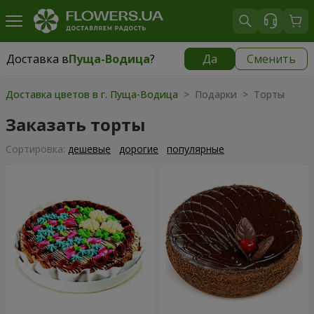
Доставка в
Пуща-Водица
?
Да
Сменить
Доставка в
Пуща-Водица
|
бесплатно
Доставка цветов в г. Пуща-Водица
> Подарки > Торты
Заказать торты
Cортировка:
дешевые
дорогие
популярные