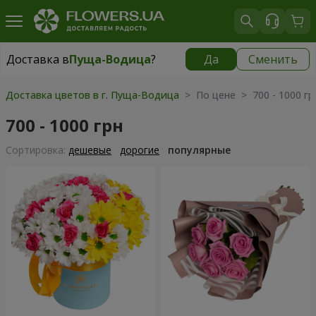
Доставка в
Пуща-Водица
?
Да
Сменить
Доставка в
Пуща-Водица
|
бесплатно
Доставка цветов в г. Пуща-Водица
> По цене > 700 - 1000 гр
700 - 1000 грн
Cортировка:
дешевые
дорогие
популярные