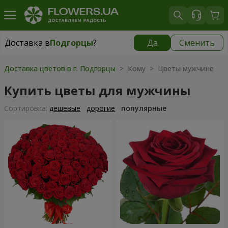
Доставка в
Подгорцы
?
Да
Сменить
Доставка в
Подгорцы
|
бесплатно
Доставка цветов в г. Подгорцы
> Кому > Цветы мужчине
Купить цветы для мужчины
Cортировка:
дешевые
дорогие
популярные