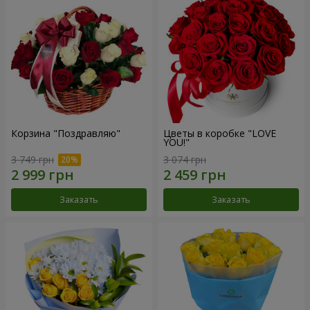
Корзина "Поздравляю"
Цветы в коробке "LOVE
YOU!"
3 749 грн
3 074 грн
Заказать
Заказать