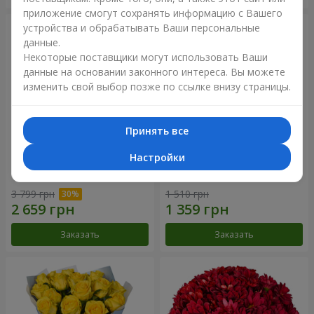
приложение смогут сохранять информацию с Вашего
устройства и обрабатывать Ваши персональные
данные.
Некоторые поставщики могут использовать Ваши
данные на основании законного интереса. Вы можете
изменить свой выбор позже по ссылке внизу страницы.
Принять все
Настройки
Букет "Крещатик"
Букет "Мы и лето"
3 799 грн
1 510 грн
Заказать
Заказать