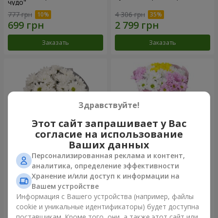
чудо"
777 грн
4 306 грн
Заказать
Заказать
Здравствуйте!
Этот сайт запрашивает у Вас
согласие на использование
Ваших данных
Персонализированная реклама и контент,
Букет "Киото" из 5 белых
Букет "Времена года"
аналитика, определение эффективности
хризантем
Хранение и/или доступ к информации на
999 грн
1 199 грн
Вашем устройстве
Информация с Вашего устройства (например, файлы
cookie и уникальные идентификаторы) будет доступна
Заказать
Заказать
поставщикам. Кроме того, они, а также этот сайт или