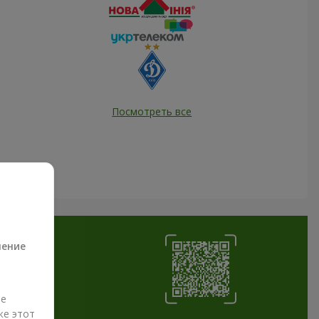
Посмотреть все
а
ление
ые
же этот