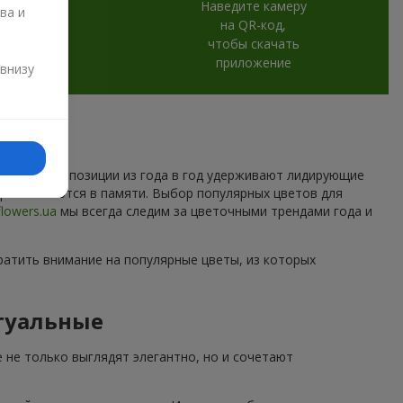
Наведите камеру
ва и
на QR-код,
чтобы скачать
и
приложение
 внизу
которые композиции из года в год удерживают лидирующие
торые остаются в памяти. Выбор популярных цветов для
flowers.ua
мы всегда следим за цветочными трендами года и
ратить внимание на популярные цветы, из которых
туальные
 не только выглядят элегантно, но и сочетают