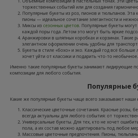
Объёмные композиции в пастельных тонах. Эти цветы
торжественных событий или для создания гармоничн
Популярные букеты из роз, пионов и тюльпанов. Эта 
пионы — идеальное сочетание элегантности и нежнос
Миксы из
сезонных цветов
. Популярные букеты могут
каждой поры года. Летом это могут быть яркие подсо
Аранжировки в шляпных коробках и корзинах. Такие р
элегантном оформлении очень удобны для транспорти
Букеты в стиле «бохо» и эко. Каждый год всё больше
хочет уйти от классики и подарить что-то необычное.
Именно такие популярные букеты занимают лидирующие поз
композиции для любого события.
Популярные бу
Какие же популярные букеты чаще всего заказывают наши к
Классические цветочные сочетания. Красные розы, б
всегда актуальны для любого события: от торжестве
Универсальные букеты. Для тех, кто не хочет ошибит
пола, а их состав можно адаптировать под любое ме
Массовые цветочные предпочтения. Пионы, тюльпаны