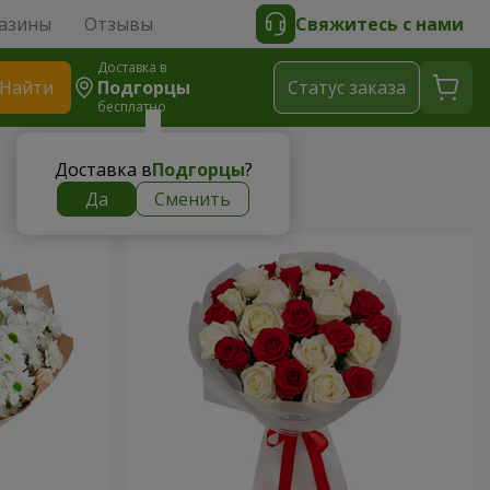
азины
Отзывы
Свяжитесь с нами
Доставка в
Найти
Подгорцы
Cтатус заказа
бесплатно
Доставка в
Подгорцы
?
Да
Сменить