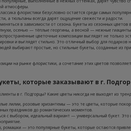
 популярные, выполненные в нежных оттенках, дарят чувство сп
ой атмосферы.
классика флористики безусловно остаётся среди самых популярн
ти, а тюльпаны всегда дарят ощущение свежести и радости.
 меняться в зависимости от сезона. Букеты из сезонных цветов
лнухи, осенью — тёплые георгины, а весной — нежные гиацинты
аспространённые цветочные композиции выглядят не только эст
ровки и выглядят стильно. Это отличный выбор для подарков н
 людей выбирают простые, но стильные букеты, созданные из пр
иции на рынке флористики, а сочетание этих цветов позволяе
кеты, которые заказывают в г. Подго
лиенты в г. Подгорцы? Какие цветы никогда не выходят из трен
елые лилии, розовые хризантемы — это те цветы, которые покор
нных праздников до романтических моментов.
ься с выбором, идеальный вариант — универсальный букет. Это
роприятие.
, ромашки — это популярные букеты, которые остаются привлек