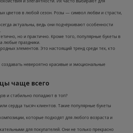
окойствия и элегантности. Их часто выбирают для
ых цветов в любой сезон. Розы — символ любви и страсти,
 всегда актуальны, ведь они подчёркивают особенности
.
етично, но и практично. Кроме того, популярные букеты в
а любые праздники.
иродных элементов. Это настоящий тренд среди тех, кто
т создавать невероятно красивые и эмоциональные
рцы чаще всего
дов и стабильно попадают в топ?
или сердца тысяч клиентов. Такие популярные букеты
 композиции, которые подходят для любого возраста и
ательными для покупателей. Они не только прекрасно