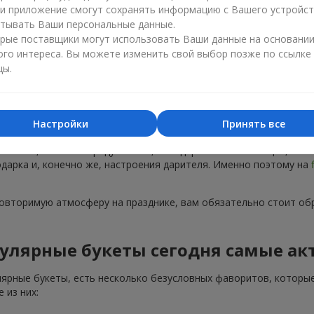
ли приложение смогут сохранять информацию с Вашего устройст
тывать Ваши персональные данные.
рые поставщики могут использовать Ваши данные на основани
ого интереса. Вы можете изменить свой выбор позже по ссылке
цы.
Популярные букеты — тренды сезона
Настройки
Принять все
тренды. Каждый год появляются новые популярные букеты, а не
 на пике, не только радуют глаз, но и дарят особые эмоции, ко
подарка и, конечно же, настроения дарителя. Именно поэтому на
повторимую атмосферу на празднике, вам обязательно стоит об
улярные букеты сегодня самые ак
лярные букеты, есть несколько безусловных фаворитов, которые
 из них: