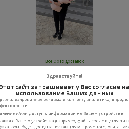
Все фото доставок
Заказать этот товар
Здравствуйте!
Этот сайт запрашивает у Вас согласие н
использование Ваших данных
рсонализированная реклама и контент, аналитика, опреде
фективности
ии
анение и/или доступ к информации на Вашем устройстве
нусы
ация с Вашего устройства (например, файлы cookie и уникальн
фикаторы) будет доступна поставщикам. Кроме того, они, а так