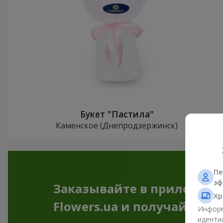
Букет "Пастила"
Каменское (Днепродзержинск)
Пе
эф
Заказывайте в приложен
Хр
Flowers.ua и получайте бо
Информ
иденти