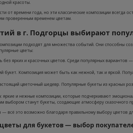
одной красоты.
ти от времени года, но эти классические композиции всегда ос
тим проверенным временем цветам.
ытий в г. Подгорцы выбирают попу
омпозиции подходят для множества событий. Они способны соз
пулярные цветы:
 без ярких и красочных цветов. Среди популярных вариантов — 
ий букет. Композиция может быть как нежной, так и яркой. Попу
настоящий цветочный шедевр. Популярные букеты из красных ро
а: яркие и нежные композиции, которые подчеркивают эмоциона
ным выбором станут букеты, создающие атмосферу сказочного пр
— всё это возможно благодаря правильному выбору цветов для
цветы для букетов — выбор покупател