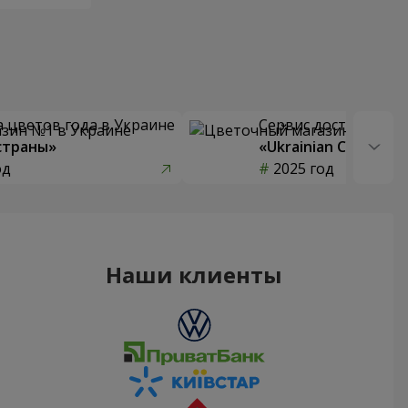
 цветов года в Украине
Сервис доставки цв
страны»
«Ukrainian Choice»
од
2025 год
Наши клиенты