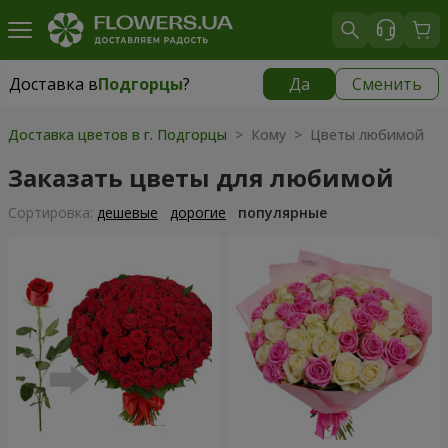
Доставка в
Подгорцы
?
Да
Сменить
Доставка в
Подгорцы
|
бесплатно
Доставка цветов в г. Подгорцы
> Кому > Цветы любимой
Заказать цветы для любимой
Cортировка:
дешевые
дорогие
популярные