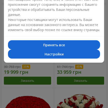
приложение смогут сохранять информацию с Вашего
устройства и обрабатывать Ваши персональные
данные.
Некоторые поставщики могут использовать Ваши
данные на основании законного интереса. Вы можете
изменить свой выбор позже по ссылке внизу страницы.
Принять все
Настройки
301 красная роза
501 красная роза
30 768 грн
61 744 грн
Заказать
Заказать