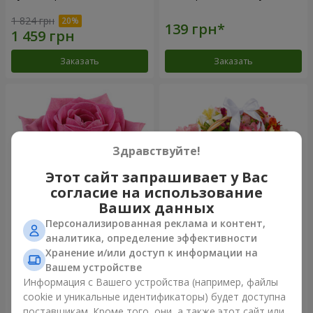
1 824 грн
Заказать
Заказать
Здравствуйте!
Этот сайт запрашивает у Вас
согласие на использование
Ваших данных
Персонализированная реклама и контент,
Роза розовая (поштучно)
Корзина альстромерий
аналитика, определение эффективности
"Акварель"
Хранение и/или доступ к информации на
3 293 грн
Вашем устройстве
Информация с Вашего устройства (например, файлы
cookie и уникальные идентификаторы) будет доступна
Заказать
Заказать
поставщикам. Кроме того, они, а также этот сайт или