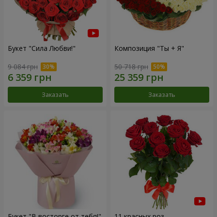
Букет "Сила Любви!"
Композиция "Ты + Я"
9 084 грн
50 718 грн
Заказать
Заказать
Букет "В восторге от тебя!"
11 красных роз