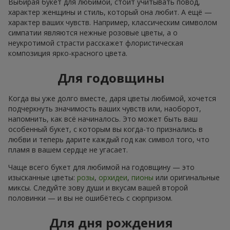
Выбирая букет для любимой, стоит учитывать повод,
характер женщины и стиль, который она любит. А ещё —
характер ваших чувств. Например, классическим символом
симпатии являются нежные розовые цветы, а о
неукротимой страсти расскажет флористическая
композиция ярко-красного цвета.
Для годовщины
Когда вы уже долго вместе, даря цветы любимой, хочется
подчеркнуть значимость ваших чувств или, наоборот,
напомнить, как всё начиналось. Это может быть ваш
особенный букет, с которым вы когда-то признались в
любви и теперь дарите каждый год как символ того, что
пламя в вашем сердце не угасает.
Чаще всего букет для любимой на годовщину — это
изысканные цветы:
розы
,
орхидеи
,
пионы
или оригинальные
миксы. Следуйте зову души и вкусам вашей второй
половинки — и вы не ошибётесь с сюрпризом.
Для дня рождения