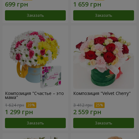
Заказать
Заказать
Композиция "Счастье – это
Композиция "Velvet Cherry"
мама"
1 624 грн
3 412 грн
Заказать
Заказать