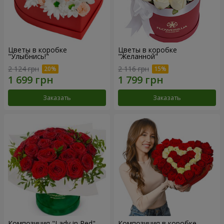
Цветы в коробке
Цветы в коробке
"Улыбнись!"
"Желанной"
2 124 грн
2 116 грн
Заказать
Заказать
Композиция "Lady in Red"
Композиция в коробке