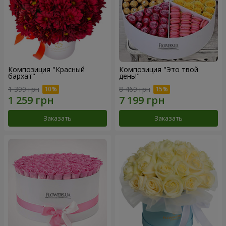
Композиция "Красный
Композиция "Это твой
бархат"
день!"
1 399 грн
8 469 грн
Заказать
Заказать