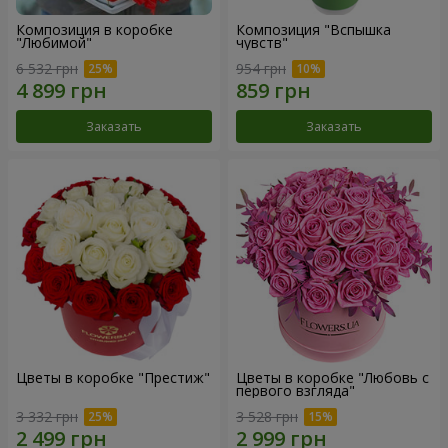
Композиция в коробке
Композиция "Вспышка
"Любимой"
чувств"
6 532 грн
954 грн
Заказать
Заказать
Цветы в коробке "Престиж"
Цветы в коробке "Любовь с
первого взгляда"
3 332 грн
3 528 грн