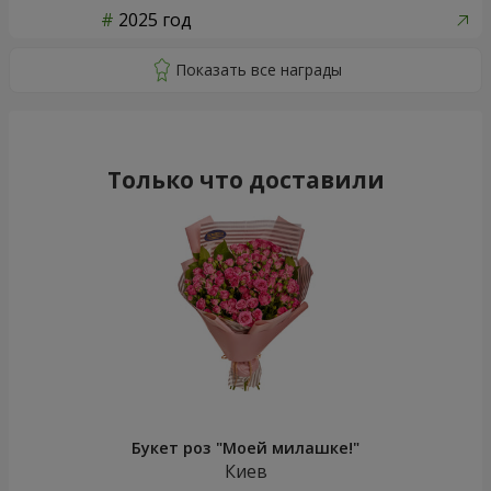
2025 год
Только что доставили
Букет роз "Моей милашке!"
Киев