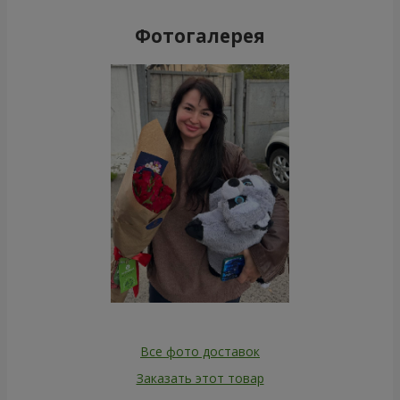
Фотогалерея
Все фото доставок
Заказать этот товар