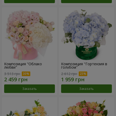
Композиция "Облако
Композиция "Гортензия в
любви"
голубом"
3 513 грн
2 612 грн
Заказать
Заказать