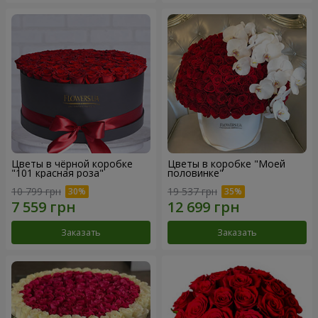
Цветы в чёрной коробке
Цветы в коробке "Моей
"101 красная роза"
половинке"
10 799 грн
19 537 грн
Заказать
Заказать