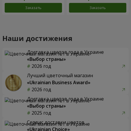
Заказать
Заказать
Наши достижения
Доставка цветов года в Украине
«Выбор страны»
2026 год
Лучший цветочный магазин
«Ukrainian Business Award»
2026 год
Доставка цветов года в Украине
«Выбор страны»
2025 год
Сервис доставки цветов
«Ukrainian Choice»