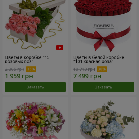
Цветы в коробке "15
Цветы в белой коробке
розовых роз"
"101 красная роза"
2 305 грн
10 713 грн
Заказать
Заказать