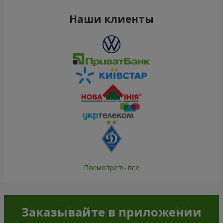
Наши клиенты
Посмотреть все
Заказывайте в приложении