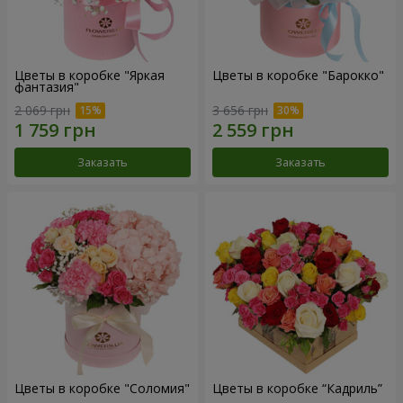
Цветы в коробке "Яркая
Цветы в коробке "Барокко"
фантазия"
2 069 грн
3 656 грн
Заказать
Заказать
Цветы в коробке "Соломия"
Цветы в коробке “Кадриль”