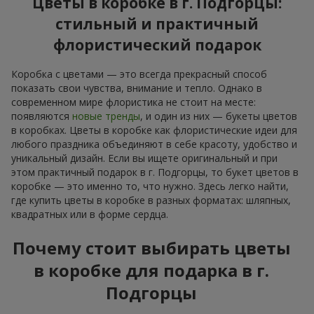
Цветы в коробке в г. Подгорцы:
стильный и практичный
флористический подарок
Коробка с цветами — это всегда прекрасный способ
показать свои чувства, внимание и тепло. Однако в
современном мире флористика не стоит на месте:
появляются
новые тренды
, и один из них — букеты цветов
в коробках. Цветы в коробке как флористические идеи для
любого праздника объединяют в себе красоту, удобство и
уникальный дизайн. Если вы ищете оригинальный и при
этом практичный подарок в г. Подгорцы, то букет цветов в
коробке — это именно то, что нужно. Здесь легко найти,
где купить цветы в коробке в разных форматах: шляпных,
квадратных или в форме сердца.
Почему стоит выбирать цветы
в коробке для подарка в г.
Подгорцы