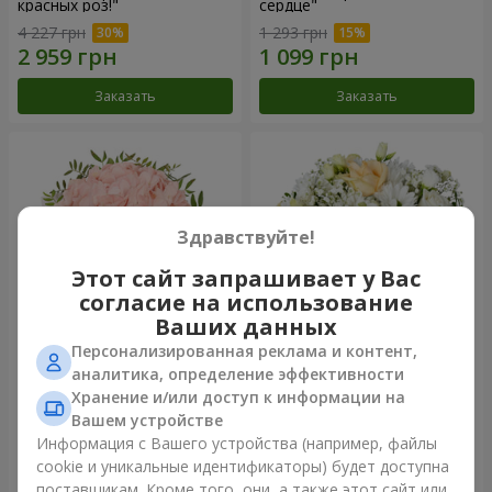
красных роз!"
сердце"
4 227 грн
1 293 грн
Заказать
Заказать
Здравствуйте!
Этот сайт запрашивает у Вас
согласие на использование
Ваших данных
Персонализированная реклама и контент,
Цветы в коробке "Розовый
Цветы в коробке "Белый
аналитика, определение эффективности
опал"
шелк"
Хранение и/или доступ к информации на
1 370 грн
1 646 грн
Вашем устройстве
Информация с Вашего устройства (например, файлы
cookie и уникальные идентификаторы) будет доступна
Заказать
Заказать
поставщикам. Кроме того, они, а также этот сайт или